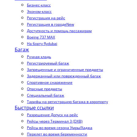
Бизнес-класс
Эконом-класс
Регистрация на рейс
Регистрация в городе
New
Доступность и помощь пассажирам
Boeing 737 MAX
На борту flydubai
Багаж
Ручная кладь
Регистрируемый багаж
Запрещенные и ограниченные предметы
Задержанный или поврежденный багаж
Спортивное снаряжение
Опасные предметы
Специальный багаж
Тарифы на регистрацию багажа в аэропорту
Быстрые ссылки
Разрешение Допуск на рейс
Рейсы через Терминал 3 (DXB)
Рейсы во время сезона Умры/Хаджа
Перелет во время беременности