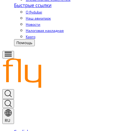
Быстрые ссылки
О flydubai
Наш авиапарк
Новости
Налоговая накладная
Карго
Помощь
RU