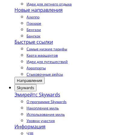
Идеи для летнего отдыха
Новые направления
Алеппо
Покхаре
Бенгази
Бангкок
Быстрые ссылки
Самые низкие тарифы
Карта маршрутов
Идеи для путешествий
Аэропорты
Стыковочные рейсы
Направления
Skywards
Эмирейтс Skywards
О программе Skywards
Накопление миль
Использование миль
Уровни участия
Информация
ЧЗВ