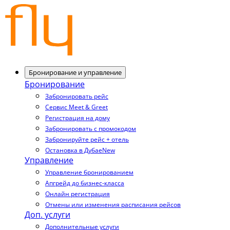
Бронирование и управление
Бронирование
Забронировать рейс
Сервис Meet & Greet
Регистрация на дому
Забронировать с промокодом
Забронируйте рейс + отель
Остановка в Дубае
New
Управление
Управление бронированием
Апгрейд до бизнес-класса
Онлайн регистрация
Отмены или изменения расписания рейсов
Доп. услуги
Дополнительные услуги