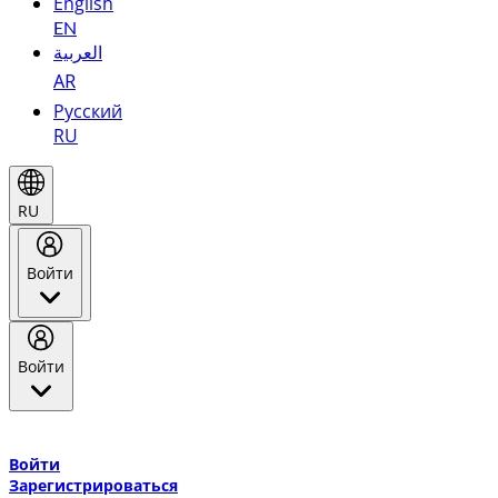
English
EN
العربية
AR
Русский
RU
RU
Войти
Войти
Добро пожаловать в Эмирейтс Skywards, программу лояльнос
авиакомпании Эмирейтс и теперь flydubai.
Войти
Зарегистрироваться