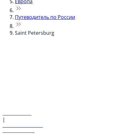
Европа
Путеводитель по России
Saint Petersburg
© flydubai 2026. Все права защищены.
Наша политика
|
Условия и положения
+971 600 54 44 45