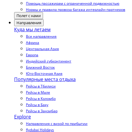
Помощь пассажирам с ограниченной подвижностью
Нормы и правила провоза багажа интерлайн-партнеров
Полет с нами
Направления
Куда мы летаем
Все направления
Африка
Центральная Азия
Европа
Индийский субконтинент
Ближний Восток
Юго-Восточная Азия
Популярные места отдыха
Рейсы в Тбилиси
Рейсы в Мале
Рейсы в Коломбо
Рейсы в Баку
Рейсы в Занзибар
Explore
Направления с визой по прибытии
flydubai Holidays