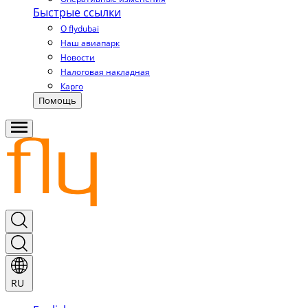
Быстрые ссылки
О flydubai
Наш авиапарк
Новости
Налоговая накладная
Карго
Помощь
RU