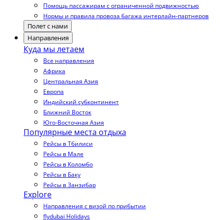
Помощь пассажирам с ограниченной подвижностью
Нормы и правила провоза багажа интерлайн-партнеров
Полет с нами
Направления
Куда мы летаем
Все направления
Африка
Центральная Азия
Европа
Индийский субконтинент
Ближний Восток
Юго-Восточная Азия
Популярные места отдыха
Рейсы в Тбилиси
Рейсы в Мале
Рейсы в Коломбо
Рейсы в Баку
Рейсы в Занзибар
Explore
Направления с визой по прибытии
flydubai Holidays