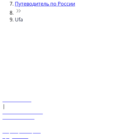
Путеводитель по России
Ufa
© flydubai 2026. Все права защищены.
Наша политика
|
Условия и положения
+971 600 54 44 45
Забронировать рейс
Предложения