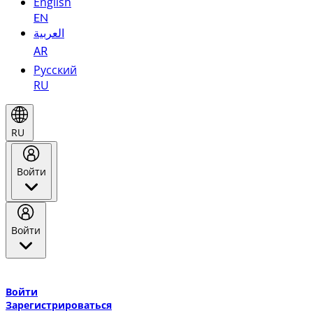
English
EN
العربية
AR
Русский
RU
RU
Войти
Войти
Добро пожаловать в Эмирейтс Skywards, программу лояльнос
авиакомпании Эмирейтс и теперь flydubai.
Войти
Зарегистрироваться