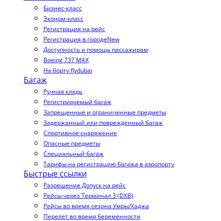
Бизнес-класс
Эконом-класс
Регистрация на рейс
Регистрация в городе
New
Доступность и помощь пассажирам
Boeing 737 MAX
На борту flydubai
Багаж
Ручная кладь
Регистрируемый багаж
Запрещенные и ограниченные предметы
Задержанный или поврежденный багаж
Спортивное снаряжение
Опасные предметы
Специальный багаж
Тарифы на регистрацию багажа в аэропорту
Быстрые ссылки
Разрешение Допуск на рейс
Рейсы через Терминал 3 (DXB)
Рейсы во время сезона Умры/Хаджа
Перелет во время беременности