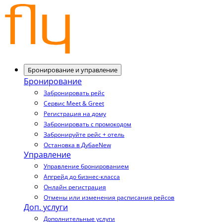
Бронирование и управление
Бронирование
Забронировать рейс
Сервис Meet & Greet
Регистрация на дому
Забронировать с промокодом
Забронируйте рейс + отель
Остановка в Дубае
New
Управление
Управление бронированием
Апгрейд до бизнес-класса
Онлайн регистрация
Отмены или изменения расписания рейсов
Доп. услуги
Дополнительные услуги