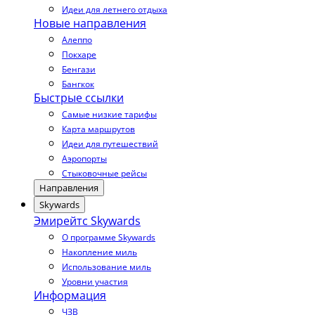
Идеи для летнего отдыха
Новые направления
Алеппо
Покхаре
Бенгази
Бангкок
Быстрые ссылки
Самые низкие тарифы
Карта маршрутов
Идеи для путешествий
Аэропорты
Стыковочные рейсы
Направления
Skywards
Эмирейтс Skywards
О программе Skywards
Накопление миль
Использование миль
Уровни участия
Информация
ЧЗВ