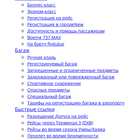
Бизнес-класс
Эконом-класс
Регистрация на рейс
Регистрация в городе
New
Доступность и помощь пассажирам
Boeing 737 MAX
На борту flydubai
Багаж
Ручная кладь
Регистрируемый багаж
Запрещенные и ограниченные предметы
Задержанный или поврежденный багаж
Спортивное снаряжение
Опасные предметы
Специальный багаж
Тарифы на регистрацию багажа в аэропорту
Быстрые ссылки
Разрешение Допуск на рейс
Рейсы через Терминал 3 (DXB)
Рейсы во время сезона Умры/Хаджа
Перелет во время беременности