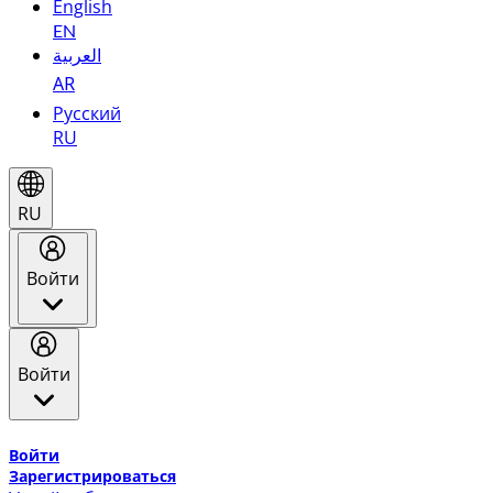
English
EN
العربية
AR
Русский
RU
RU
Войти
Войти
Добро пожаловать в Эмирейтс Skywards, программу лоя
Войти
Зарегистрироваться