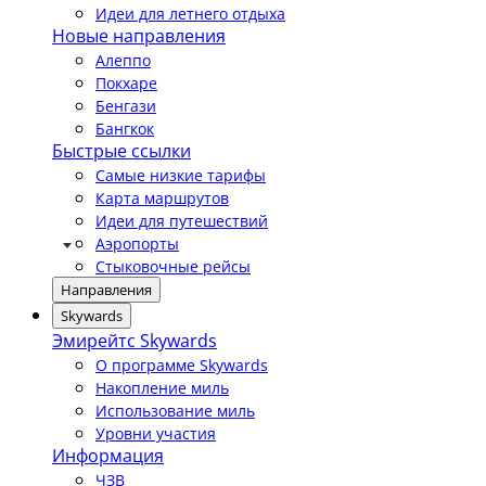
Идеи для летнего отдыха
Новые направления
Алеппо
Покхаре
Бенгази
Бангкок
Быстрые ссылки
Самые низкие тарифы
Карта маршрутов
Идеи для путешествий
Аэропорты
Стыковочные рейсы
Направления
Skywards
Эмирейтс Skywards
О программе Skywards
Накопление миль
Использование миль
Уровни участия
Информация
ЧЗВ