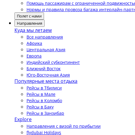
Помощь пассажирам с ограниченной подвижност
Нормы и правила провоза багажа интерлайн-парт
Полет с нами
Направления
Куда мы летаем
Все направления
Африка
Центральная Азия
Европа
Индийский субконтинент
Ближний Восток
Юго-Восточная Азия
Популярные места отдыха
Рейсы в Тбилиси
Рейсы в Мале
Рейсы в Коломбо
Рейсы в Баку
Рейсы в Занзибар
Explore
Направления с визой по прибытии
flydubai Holidays