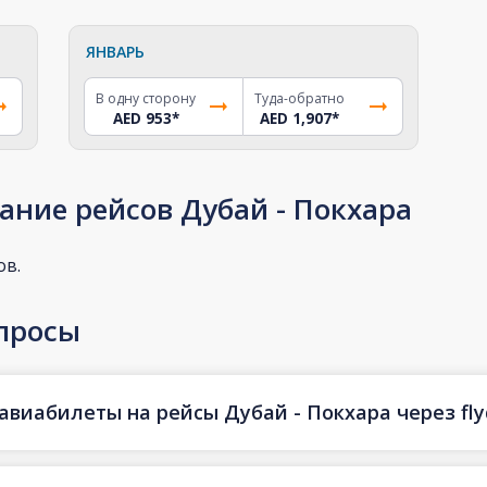
ЯНВАРЬ
В одну сторону
Туда-обратно
AED 953
*
AED 1,907
*
ание рейсов Дубай - Покхара
ов.
просы
авиабилеты на рейсы Дубай - Покхара через fly