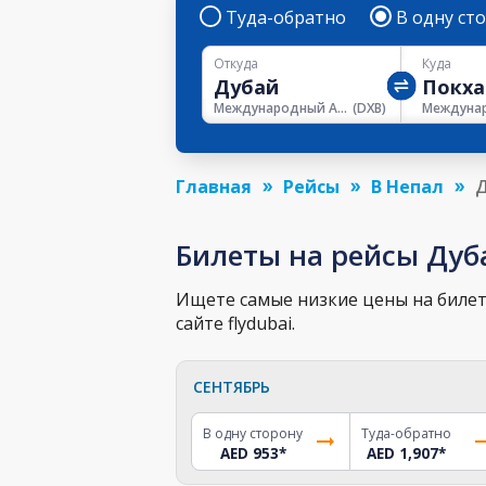
Туда-обратно
В одну ст
Откуда
Куда
Международный Аэропорт Дубая
(
DXB
)
Главная
Рейсы
В Непал
Д
Билеты на рейсы Дуб
Ищете самые низкие цены на билет 
сайте flydubai.
СЕНТЯБРЬ
В одну сторону
Туда-обратно
AED 953
*
AED 1,907
*