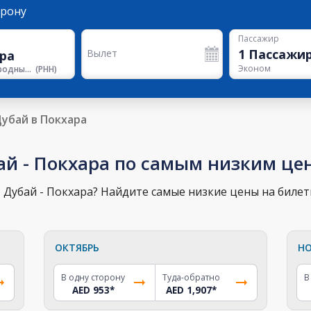
орону
Пассажир
1
Пассажи
Вылет
Эконом
Международный аэропорт Покхары
(
PHH
)
убай в Покхара
ай - Покхара по самым низким це
Дубай - Покхара? Найдите самые низкие цены на билеты
ОКТЯБРЬ
НО
В одну сторону
Туда-обратно
В
AED 953
*
AED 1,907
*