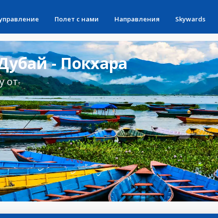
 управление
Полет с нами
Направления
Skywards
убай - Покхара
у от