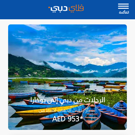
القأئمة
الرحلات من دبي إلى بوخارا
أسعار رحلات الذهاب ابتداءً من
*AED 953