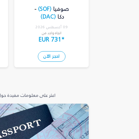
صوفيا
(
SOF
)
-
دكا
(
DAC
)
09 أغسطس 2026
اتجاه واحد من
EUR 731
*
احجز الآن
اعثر على معلومات مفيدة حول 