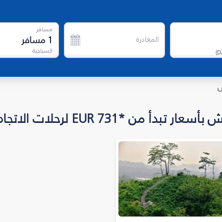
مسافر
1
مسافر
المغادرة
السياحية
)
D
ش
*EUR 731 لرحلات الاتجاه الواحد