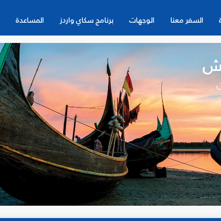
السفر معنا
الوجهات
برنامج سكاي واردز
المساعدة
يش
ن