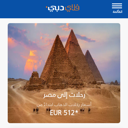
القأئمة
رحلات إلى مصر
أسعار رحلات الذهاب ابتداءً من
*EUR 512