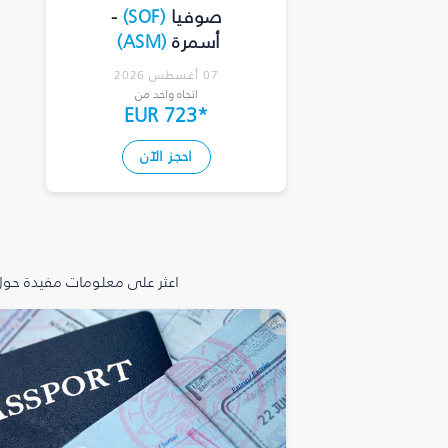
صوفيا
(
SOF
)
-
أسمرة
(
ASM
)
07 أغسطس 2026
اتجاه واحد من
EUR 723
*
احجز الآن
اعثر على معلومات مفيدة حول 