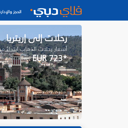
الحجز والإدارة
رحلات إلى إريتريا
أسعار رحلات الذهاب ابتداءً م
*EUR 723