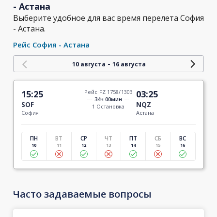
- Астана
Выберите удобное для вас время перелета София
- Астана.
Рейс София - Астана
-
10 августа
16 августа
15:25
Рейс FZ 1758/1303
03:25
34ч 00мин
SOF
NQZ
1 Остановка
София
Астана
ПН
ВТ
СР
ЧТ
ПТ
СБ
ВС
10
11
12
13
14
15
16
Часто задаваемые вопросы