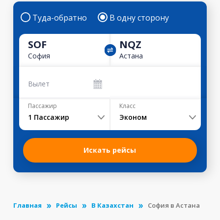
Туда-обратно
В одну сторону
SOF
NQZ
София
Астана
Вылет
Пассажир
Класс
1
Пассажир
Эконом
Искать рейсы
Главная
Рейсы
В Казахстан
София в Астана