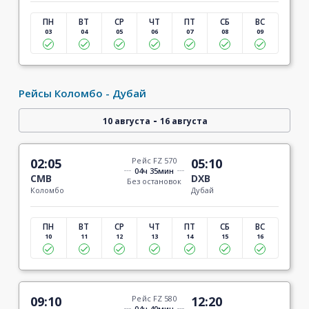
ПН
ВТ
СР
ЧТ
ПТ
СБ
ВС
03
04
05
06
07
08
09
Рейсы Коломбо - Дубай
-
10 августа
16 августа
02:05
Рейс FZ 570
05:10
04ч 35мин
CMB
DXB
Без остановок
Коломбо
Дубай
ПН
ВТ
СР
ЧТ
ПТ
СБ
ВС
10
11
12
13
14
15
16
09:10
Рейс FZ 580
12:20
04ч 40мин