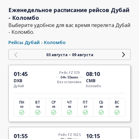
Еженедельное расписание рейсов Дубай
- Коломбо
Выберите удобное для вас время перелета Дубай
- Коломбо.
Рейсы Дубай - Коломбо
-
03 августа
09 августа
01:45
Рейс FZ 579
08:10
04ч 55мин
DXB
CMB
Без остановок
Дубай
Коломбо
ПН
ВТ
СР
ЧТ
ПТ
СБ
ВС
03
04
05
06
07
08
09
01:55
Рейс FZ 1025
10:15