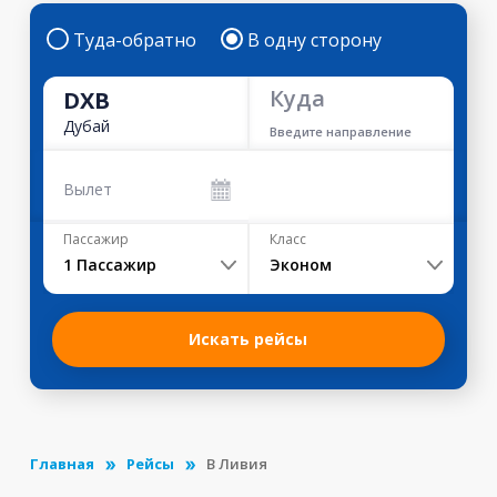
Туда-обратно
В одну сторону
Куда
DXB
Дубай
Введите направление
Вылет
Пассажир
Класс
1
Пассажир
Эконом
Искать рейсы
Главная
Рейсы
В Ливия