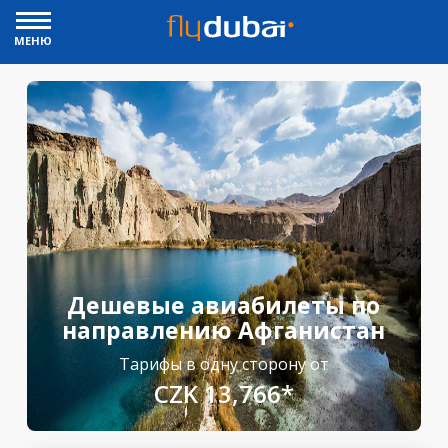
МЕНЮ
Дешевые авиабилеты по
направлению Афганистан
Тарифы в одну сторону от
CZK 13,766*