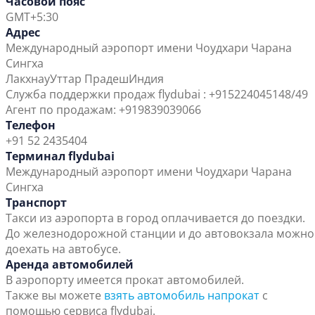
Часовой пояс
GMT+5:30
Адрес
Международный аэропорт имени Чоудхари Чарана
Сингха
Лакхнау
Уттар Прадеш
Индия
Служба поддержки продаж flydubai : +915224045148/49
Агент по продажам: +919839039066
Телефон
+91 52 2435404
Терминал flydubai
Международный аэропорт имени Чоудхари Чарана
Сингха
Транспорт
Такси из аэропорта в город оплачивается до поездки.
До железнодорожной станции и до автовокзала можно
доехать на автобусе.
Аренда автомобилей
В аэропорту имеется прокат автомобилей.
Также вы можете
взять автомобиль напрокат
с
помощью сервиса flydubai.