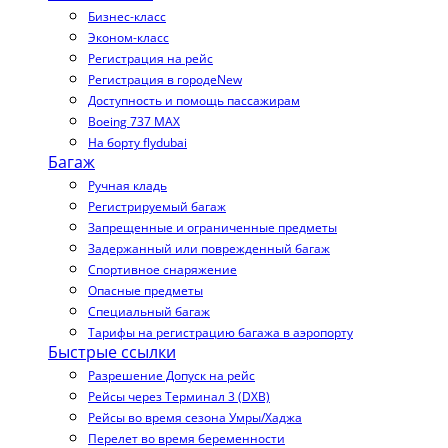
Бизнес-класс
Эконом-класс
Регистрация на рейс
Регистрация в городе
New
Доступность и помощь пассажирам
Boeing 737 MAX
На борту flydubai
Багаж
Ручная кладь
Регистрируемый багаж
Запрещенные и ограниченные предметы
Задержанный или поврежденный багаж
Спортивное снаряжение
Опасные предметы
Специальный багаж
Тарифы на регистрацию багажа в аэропорту
Быстрые ссылки
Разрешение Допуск на рейс
Рейсы через Терминал 3 (DXB)
Рейсы во время сезона Умры/Хаджа
Перелет во время беременности