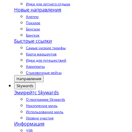
Идеи для летнего отдыха
Новые направления
Алеппо
Покхаре
Бенгази
Бангкок
Быстрые ссылки
Самые низкие тарифы
Карта маршрутов
Идеи для путешествий
Аэропорты
Стыковочные рейсы
Направления
Skywards
Эмирейтс Skywards
О программе Skywards
Накопление миль
Использование миль
Уровни участия
Информация
ЧЗВ