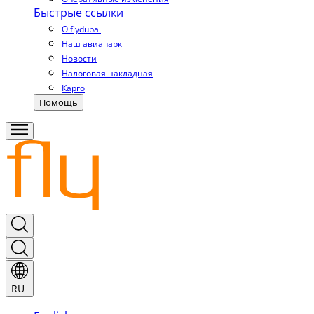
Быстрые ссылки
О flydubai
Наш авиапарк
Новости
Налоговая накладная
Карго
Помощь
RU