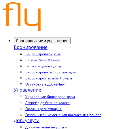
Бронирование и управление
Бронирование
Забронировать рейс
Сервис Meet & Greet
Регистрация на дому
Забронировать с промокодом
Забронируйте рейс + отель
Остановка в Дубае
New
Управление
Управление бронированием
Апгрейд до бизнес-класса
Онлайн регистрация
Отмены или изменения расписания рейсов
Доп. услуги
Дополнительные услуги