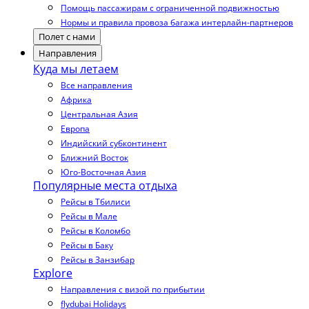
Помощь пассажирам с ограниченной подвижностью
Нормы и правила провоза багажа интерлайн-партнеров
Полет с нами
Направления
Куда мы летаем
Все направления
Африка
Центральная Азия
Европа
Индийский субконтинент
Ближний Восток
Юго-Восточная Азия
Популярные места отдыха
Рейсы в Тбилиси
Рейсы в Мале
Рейсы в Коломбо
Рейсы в Баку
Рейсы в Занзибар
Explore
Направления с визой по прибытии
flydubai Holidays