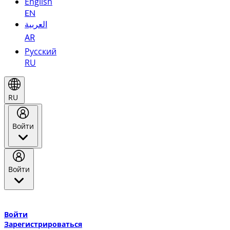
English
EN
العربية
AR
Русский
RU
RU
Войти
Войти
Добро пожаловать в Эмирейтс Skywards, программу лояльнос
авиакомпании Эмирейтс и теперь flydubai.
Войти
Зарегистрироваться