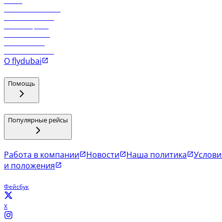
Отели
Работа в компании
Рейсы в Тбилиси
Рейсы в Эр-Рияд
Рейсы в Маскат
Рейсы в Мале
Рейсы в Коломбо
О flydubai
Помощь
Популярные рейсы
Работа в компании
Новости
Наша политика
Услови
и положения
Фейсбук
X