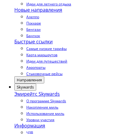
Идеи для летнего отдыха
Новые направления
Алеппо
Покхаре
Бенгази
Бангкок
Быстрые ссылки
Самые низкие тарифы
Карта маршрутов
Идеи для путешествий
Аэропорты
Стыковочные рейсы
Направления
Skywards
Эмирейтс Skywards
О программе Skywards
Накопление миль
Использование миль
Уровни участия
Информация
ЧЗВ