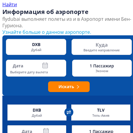
Найти
Информация об аэропорте
flydubai выполняет полеты из и в Аэропорт имени Бен-
Гуриона.
Узнайте больше о данном аэропорте.
Куда
DXB
Дубай
Введите направление
Дата
1
Пассажир
Эконом
Выберите дату вылета
Искать
DXB
TLV
Дубай
Тель-Авив
Дата
1
Пассажир