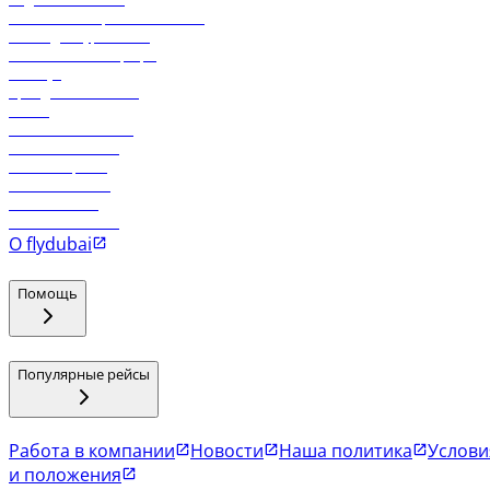
Реклама на бортовой системе
Логин для турагентов
Самые низкие тарифы
Holidays
Аренда автомобиля
Отели
Работа в компании
Рейсы в Тбилиси
Рейсы в Эр-Рияд
Рейсы в Маскат
Рейсы в Мале
Рейсы в Коломбо
О flydubai
Помощь
Популярные рейсы
Работа в компании
Новости
Наша политика
Услови
и положения