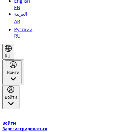
English
EN
العربية
AR
Русский
RU
RU
Войти
Войти
Добро пожаловать в Эмирейтс Skywards, программу лояльнос
авиакомпании Эмирейтс и теперь flydubai.
Войти
Зарегистрироваться