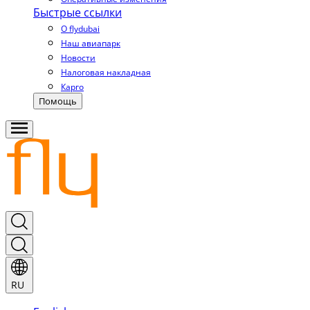
Быстрые ссылки
О flydubai
Наш авиапарк
Новости
Налоговая накладная
Карго
Помощь
RU