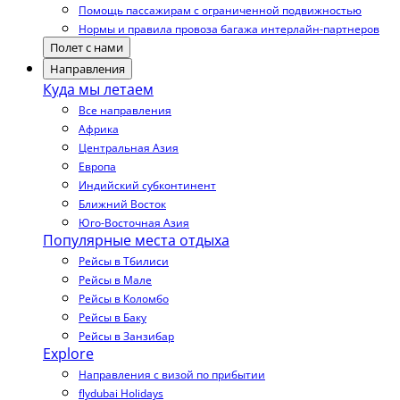
Помощь пассажирам с ограниченной подвижностью
Нормы и правила провоза багажа интерлайн-партнеров
Полет с нами
Направления
Куда мы летаем
Все направления
Африка
Центральная Азия
Европа
Индийский субконтинент
Ближний Восток
Юго-Восточная Азия
Популярные места отдыха
Рейсы в Тбилиси
Рейсы в Мале
Рейсы в Коломбо
Рейсы в Баку
Рейсы в Занзибар
Explore
Направления с визой по прибытии
flydubai Holidays