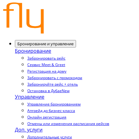
Бронирование и управление
Бронирование
Забронировать рейс
Сервис Meet & Greet
Регистрация на дому
Забронировать с промокодом
Забронируйте рейс + отель
Остановка в Дубае
New
Управление
Управление бронированием
Апгрейд до бизнес-класса
Онлайн регистрация
Отмены или изменения расписания рейсов
Доп. услуги
Дополнительные услуги