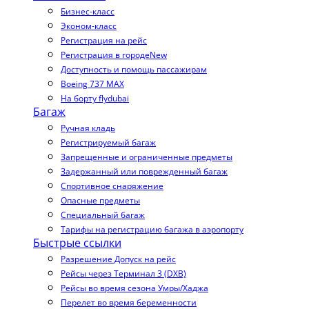
Бизнес-класс
Эконом-класс
Регистрация на рейс
Регистрация в городе
New
Доступность и помощь пассажирам
Boeing 737 MAX
На борту flydubai
Багаж
Ручная кладь
Регистрируемый багаж
Запрещенные и ограниченные предметы
Задержанный или поврежденный багаж
Спортивное снаряжение
Опасные предметы
Специальный багаж
Тарифы на регистрацию багажа в аэропорту
Быстрые ссылки
Разрешение Допуск на рейс
Рейсы через Терминал 3 (DXB)
Рейсы во время сезона Умры/Хаджа
Перелет во время беременности