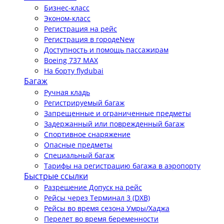
Бизнес-класс
Эконом-класс
Регистрация на рейс
Регистрация в городе
New
Доступность и помощь пассажирам
Boeing 737 MAX
На борту flydubai
Багаж
Ручная кладь
Регистрируемый багаж
Запрещенные и ограниченные предметы
Задержанный или поврежденный багаж
Спортивное снаряжение
Опасные предметы
Специальный багаж
Тарифы на регистрацию багажа в аэропорту
Быстрые ссылки
Разрешение Допуск на рейс
Рейсы через Терминал 3 (DXB)
Рейсы во время сезона Умры/Хаджа
Перелет во время беременности