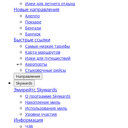
Идеи для летнего отдыха
Новые направления
Алеппо
Покхаре
Бенгази
Бангкок
Быстрые ссылки
Самые низкие тарифы
Карта маршрутов
Идеи для путешествий
Аэропорты
Стыковочные рейсы
Направления
Skywards
Эмирейтс Skywards
О программе Skywards
Накопление миль
Использование миль
Уровни участия
Информация
ЧЗВ