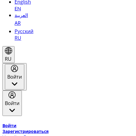
English
EN
العربية
AR
Русский
RU
RU
Войти
Войти
Добро пожаловать в Эмирейтс Skywards, программу лоя
Войти
Зарегистрироваться