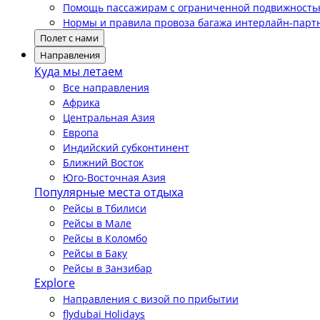
Помощь пассажирам с ограниченной подвижност
Нормы и правила провоза багажа интерлайн-парт
Полет с нами
Направления
Куда мы летаем
Все направления
Африка
Центральная Азия
Европа
Индийский субконтинент
Ближний Восток
Юго-Восточная Азия
Популярные места отдыха
Рейсы в Тбилиси
Рейсы в Мале
Рейсы в Коломбо
Рейсы в Баку
Рейсы в Занзибар
Explore
Направления с визой по прибытии
flydubai Holidays