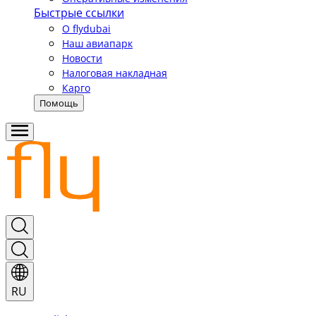
Быстрые ссылки
О flydubai
Наш авиапарк
Новости
Налоговая накладная
Карго
Помощь
RU