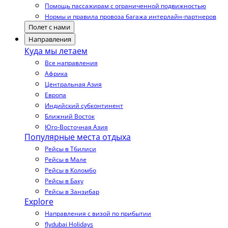
Помощь пассажирам с ограниченной подвижностью
Нормы и правила провоза багажа интерлайн-партнеров
Полет с нами
Направления
Куда мы летаем
Все направления
Африка
Центральная Азия
Европа
Индийский субконтинент
Ближний Восток
Юго-Восточная Азия
Популярные места отдыха
Рейсы в Тбилиси
Рейсы в Мале
Рейсы в Коломбо
Рейсы в Баку
Рейсы в Занзибар
Explore
Направления с визой по прибытии
flydubai Holidays