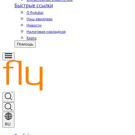
Быстрые ссылки
О flydubai
Наш авиапарк
Новости
Налоговая накладная
Карго
Помощь
RU