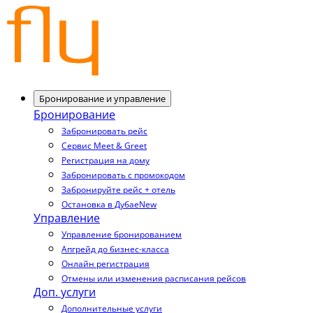
Бронирование и управление
Бронирование
Забронировать рейс
Сервис Meet & Greet
Регистрация на дому
Забронировать с промокодом
Забронируйте рейс + отель
Остановка в Дубае
New
Управление
Управление бронированием
Апгрейд до бизнес-класса
Онлайн регистрация
Отмены или изменения расписания рейсов
Доп. услуги
Дополнительные услуги