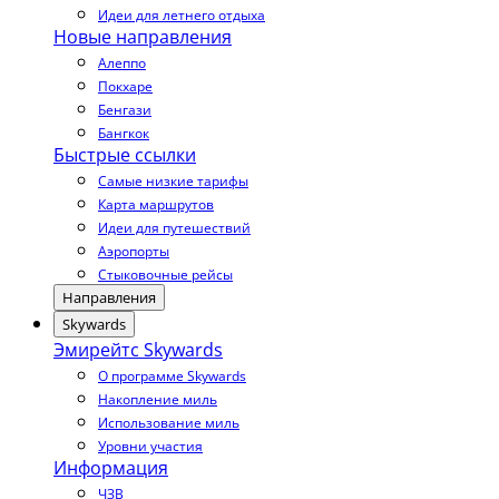
Идеи для летнего отдыха
Новые направления
Алеппо
Покхаре
Бенгази
Бангкок
Быстрые ссылки
Самые низкие тарифы
Карта маршрутов
Идеи для путешествий
Аэропорты
Стыковочные рейсы
Направления
Skywards
Эмирейтс Skywards
О программе Skywards
Накопление миль
Использование миль
Уровни участия
Информация
ЧЗВ