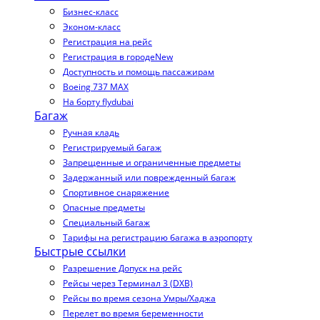
Бизнес-класс
Эконом-класс
Регистрация на рейс
Регистрация в городе
New
Доступность и помощь пассажирам
Boeing 737 MAX
На борту flydubai
Багаж
Ручная кладь
Регистрируемый багаж
Запрещенные и ограниченные предметы
Задержанный или поврежденный багаж
Спортивное снаряжение
Опасные предметы
Специальный багаж
Тарифы на регистрацию багажа в аэропорту
Быстрые ссылки
Разрешение Допуск на рейс
Рейсы через Терминал 3 (DXB)
Рейсы во время сезона Умры/Хаджа
Перелет во время беременности