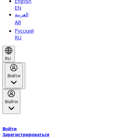
English
EN
العربية
AR
Русский
RU
RU
Войти
Войти
Добро пожаловать в Эмирейтс Skywards, программу лояльнос
авиакомпании Эмирейтс и теперь flydubai.
Войти
Зарегистрироваться