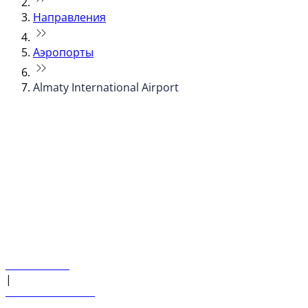
Направления
Аэропорты
Almaty International Airport
© flydubai 2026. Все права защищены.
Наша политика
|
Условия и положения
+971 600 54 44 45