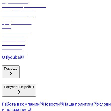
Отдел снабжения
Реклама на бортовой системе
Логин для турагентов
Самые низкие тарифы
Holidays
Аренда автомобиля
Отели
Работа в компании
Рейсы в Тбилиси
Рейсы в Эр-Рияд
Рейсы в Маскат
Рейсы в Мале
Рейсы в Коломбо
О flydubai
Помощь
Популярные рейсы
Работа в компании
Новости
Наша политика
Услови
и положения