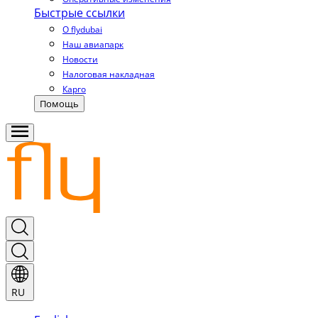
Быстрые ссылки
О flydubai
Наш авиапарк
Новости
Налоговая накладная
Карго
Помощь
RU