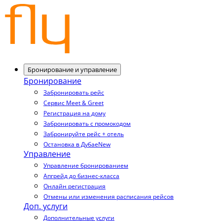
Бронирование и управление
Бронирование
Забронировать рейс
Сервис Meet & Greet
Регистрация на дому
Забронировать с промокодом
Забронируйте рейс + отель
Остановка в Дубае
New
Управление
Управление бронированием
Апгрейд до бизнес-класса
Онлайн регистрация
Отмены или изменения расписания рейсов
Доп. услуги
Дополнительные услуги