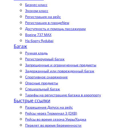
Бизнес-класс
Эконом-класс
Регистрация на рейс
Регистрация в городе
New
Доступность и помощь пассажирам
Boeing 737 MAX
На борту flydubai
Багаж
Ручная кладь
Регистрируемый багаж
Запрещенные и ограниченные предметы
Задержанный или поврежденный багаж
Спортивное снаряжение
Опасные предметы
Специальный багаж
Тарифы на регистрацию багажа в аэропорту
Быстрые ссылки
Разрешение Допуск на рейс
Рейсы через Терминал 3 (DXB)
Рейсы во время сезона Умры/Хаджа
Перелет во время беременности