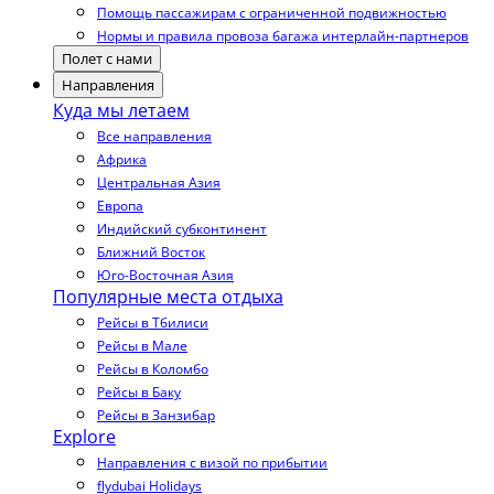
Помощь пассажирам с ограниченной подвижностью
Нормы и правила провоза багажа интерлайн-партнеров
Полет с нами
Направления
Куда мы летаем
Все направления
Африка
Центральная Азия
Европа
Индийский субконтинент
Ближний Восток
Юго-Восточная Азия
Популярные места отдыха
Рейсы в Тбилиси
Рейсы в Мале
Рейсы в Коломбо
Рейсы в Баку
Рейсы в Занзибар
Explore
Направления с визой по прибытии
flydubai Holidays