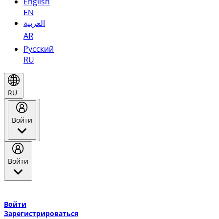
English
EN
العربية
AR
Русский
RU
RU
Войти
Войти
Добро пожаловать в Эмирейтс Skywards, программу лояльнос
авиакомпании Эмирейтс и теперь flydubai.
Войти
Зарегистрироваться