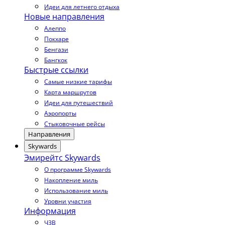
Идеи для летнего отдыха
Новые направления
Алеппо
Покхаре
Бенгази
Бангкок
Быстрые ссылки
Самые низкие тарифы
Карта маршрутов
Идеи для путешествий
Аэропорты
Стыковочные рейсы
Направления
Skywards
Эмирейтс Skywards
О программе Skywards
Накопление миль
Использование миль
Уровни участия
Информация
ЧЗВ