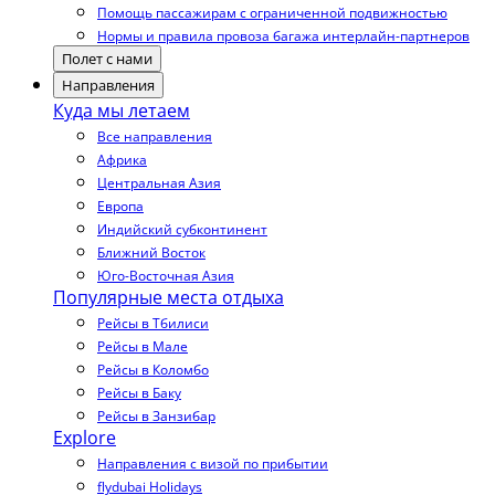
Помощь пассажирам с ограниченной подвижностью
Нормы и правила провоза багажа интерлайн-партнеров
Полет с нами
Направления
Куда мы летаем
Все направления
Африка
Центральная Азия
Европа
Индийский субконтинент
Ближний Восток
Юго-Восточная Азия
Популярные места отдыха
Рейсы в Тбилиси
Рейсы в Мале
Рейсы в Коломбо
Рейсы в Баку
Рейсы в Занзибар
Explore
Направления с визой по прибытии
flydubai Holidays