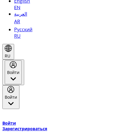
English
EN
العربية
AR
Русский
RU
RU
Войти
Войти
Добро пожаловать в Эмирейтс Skywards, программу лояльнос
авиакомпании Эмирейтс и теперь flydubai.
Войти
Зарегистрироваться