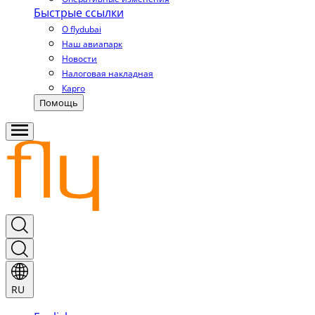
Быстрые ссылки
О flydubai
Наш авиапарк
Новости
Налоговая накладная
Карго
Помощь
RU