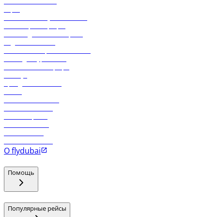
Свяжитесь с нами
Карго
Экологическая устойчивость
Онлайн-регистрация
Часто задаваемые вопросы
Отдел снабжения
Реклама на бортовой системе
Логин для турагентов
Самые низкие тарифы
Holidays
Аренда автомобиля
Отели
Работа в компании
Рейсы в Тбилиси
Рейсы в Эр-Рияд
Рейсы в Маскат
Рейсы в Мале
Рейсы в Коломбо
О flydubai
Помощь
Популярные рейсы