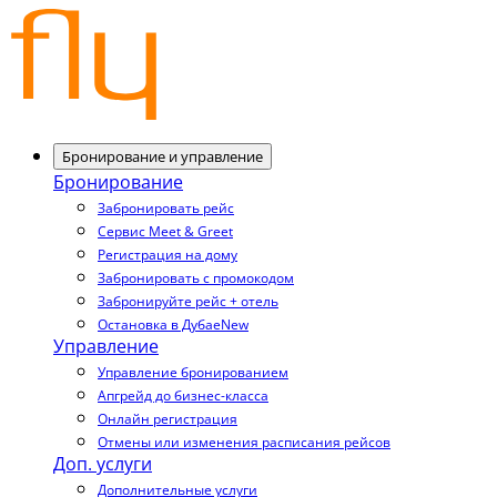
Бронирование и управление
Бронирование
Забронировать рейс
Сервис Meet & Greet
Регистрация на дому
Забронировать с промокодом
Забронируйте рейс + отель
Остановка в Дубае
New
Управление
Управление бронированием
Апгрейд до бизнес-класса
Онлайн регистрация
Отмены или изменения расписания рейсов
Доп. услуги
Дополнительные услуги