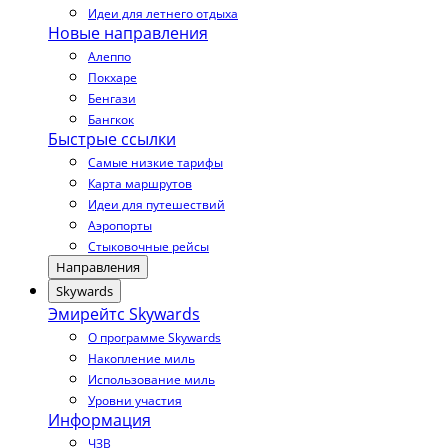
Идеи для летнего отдыха
Новые направления
Алеппо
Покхаре
Бенгази
Бангкок
Быстрые ссылки
Самые низкие тарифы
Карта маршрутов
Идеи для путешествий
Аэропорты
Стыковочные рейсы
Направления
Skywards
Эмирейтс Skywards
О программе Skywards
Накопление миль
Использование миль
Уровни участия
Информация
ЧЗВ