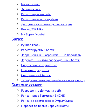
Бизнес-класс
Эконом-класс
Регистрация на рейс
Регистрация в городе
New
Доступность и помощь пассажирам
Boeing 737 MAX
На борту flydubai
Багаж
Ручная кладь
Регистрируемый багаж
Запрещенные и ограниченные предметы
Задержанный или поврежденный багаж
Спортивное снаряжение
Опасные предметы
Специальный багаж
Тарифы на регистрацию багажа в аэропорту
Быстрые ссылки
Разрешение Допуск на рейс
Рейсы через Терминал 3 (DXB)
Рейсы во время сезона Умры/Хаджа
Перелет во время беременности