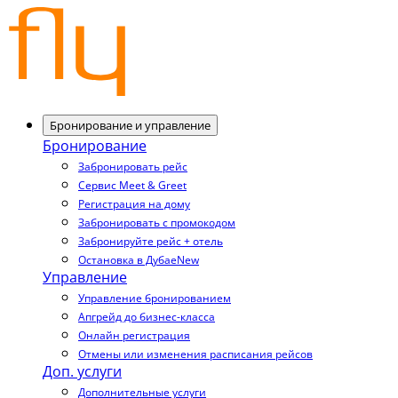
Бронирование и управление
Бронирование
Забронировать рейс
Сервис Meet & Greet
Регистрация на дому
Забронировать с промокодом
Забронируйте рейс + отель
Остановка в Дубае
New
Управление
Управление бронированием
Апгрейд до бизнес-класса
Онлайн регистрация
Отмены или изменения расписания рейсов
Доп. услуги
Дополнительные услуги