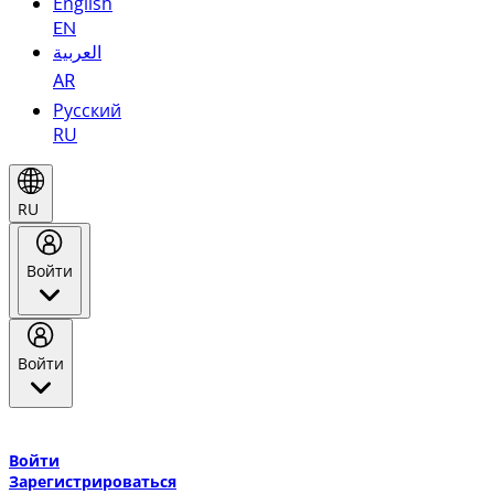
English
EN
العربية
AR
Русский
RU
RU
Войти
Войти
Добро пожаловать в Эмирейтс Skywards, программу лояльнос
авиакомпании Эмирейтс и теперь flydubai.
Войти
Зарегистрироваться