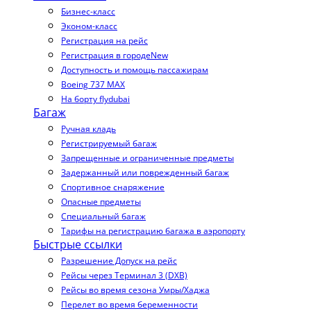
Бизнес-класс
Эконом-класс
Регистрация на рейс
Регистрация в городе
New
Доступность и помощь пассажирам
Boeing 737 MAX
На борту flydubai
Багаж
Ручная кладь
Регистрируемый багаж
Запрещенные и ограниченные предметы
Задержанный или поврежденный багаж
Спортивное снаряжение
Опасные предметы
Специальный багаж
Тарифы на регистрацию багажа в аэропорту
Быстрые ссылки
Разрешение Допуск на рейс
Рейсы через Терминал 3 (DXB)
Рейсы во время сезона Умры/Хаджа
Перелет во время беременности