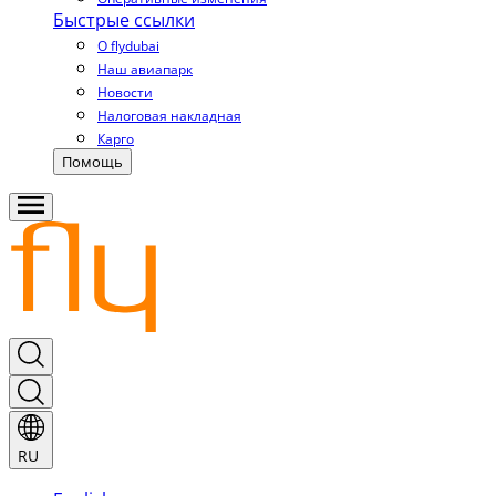
Быстрые ссылки
О flydubai
Наш авиапарк
Новости
Налоговая накладная
Карго
Помощь
RU