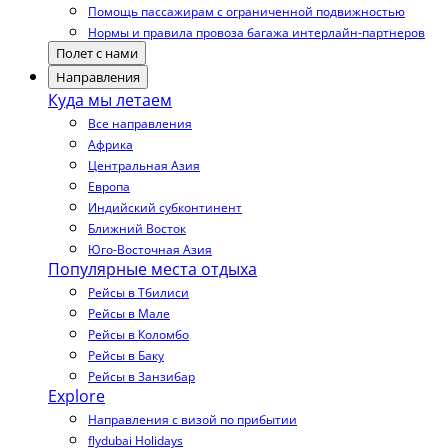
Помощь пассажирам с ограниченной подвижностью
Нормы и правила провоза багажа интерлайн-партнеров
Полет с нами
Направления
Куда мы летаем
Все направления
Африка
Центральная Азия
Европа
Индийский субконтинент
Ближний Восток
Юго-Восточная Азия
Популярные места отдыха
Рейсы в Тбилиси
Рейсы в Мале
Рейсы в Коломбо
Рейсы в Баку
Рейсы в Занзибар
Explore
Направления с визой по прибытии
flydubai Holidays