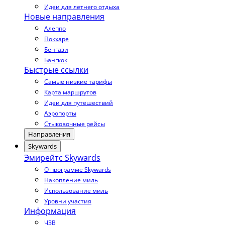
Идеи для летнего отдыха
Новые направления
Алеппо
Покхаре
Бенгази
Бангкок
Быстрые ссылки
Самые низкие тарифы
Карта маршрутов
Идеи для путешествий
Аэропорты
Стыковочные рейсы
Направления
Skywards
Эмирейтс Skywards
О программе Skywards
Накопление миль
Использование миль
Уровни участия
Информация
ЧЗВ