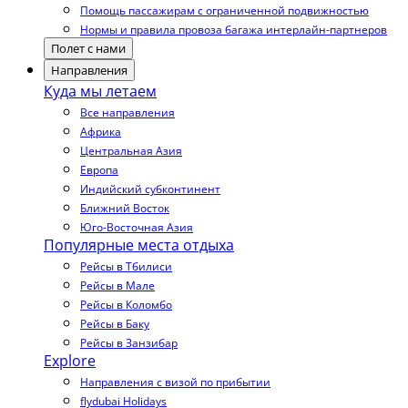
Помощь пассажирам с ограниченной подвижностью
Нормы и правила провоза багажа интерлайн-партнеров
Полет с нами
Направления
Куда мы летаем
Все направления
Африка
Центральная Азия
Европа
Индийский субконтинент
Ближний Восток
Юго-Восточная Азия
Популярные места отдыха
Рейсы в Тбилиси
Рейсы в Мале
Рейсы в Коломбо
Рейсы в Баку
Рейсы в Занзибар
Explore
Направления с визой по прибытии
flydubai Holidays