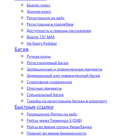
Бизнес-класс
Эконом-класс
Регистрация на рейс
Регистрация в городе
New
Доступность и помощь пассажирам
Boeing 737 MAX
На борту flydubai
Багаж
Ручная кладь
Регистрируемый багаж
Запрещенные и ограниченные предметы
Задержанный или поврежденный багаж
Спортивное снаряжение
Опасные предметы
Специальный багаж
Тарифы на регистрацию багажа в аэропорту
Быстрые ссылки
Разрешение Допуск на рейс
Рейсы через Терминал 3 (DXB)
Рейсы во время сезона Умры/Хаджа
Перелет во время беременности