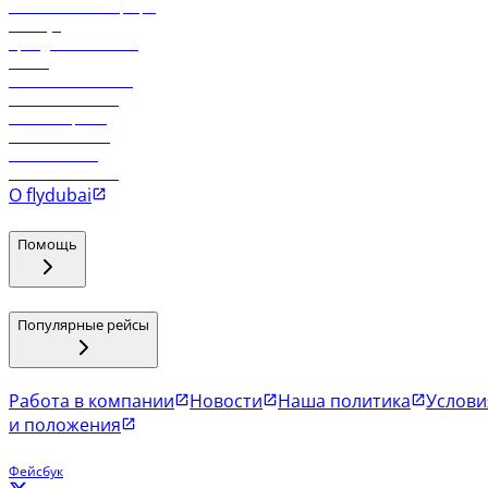
Самые низкие тарифы
Holidays
Аренда автомобиля
Отели
Работа в компании
Рейсы в Тбилиси
Рейсы в Эр-Рияд
Рейсы в Маскат
Рейсы в Мале
Рейсы в Коломбо
О flydubai
Помощь
Популярные рейсы
Работа в компании
Новости
Наша политика
Услови
и положения
Фейсбук