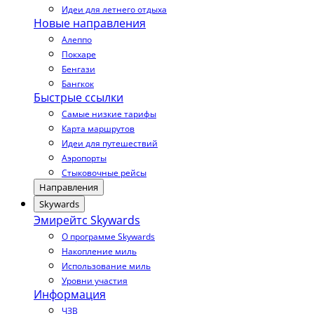
Идеи для летнего отдыха
Новые направления
Алеппо
Покхаре
Бенгази
Бангкок
Быстрые ссылки
Самые низкие тарифы
Карта маршрутов
Идеи для путешествий
Аэропорты
Стыковочные рейсы
Направления
Skywards
Эмирейтс Skywards
О программе Skywards
Накопление миль
Использование миль
Уровни участия
Информация
ЧЗВ