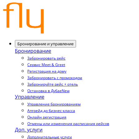
Бронирование и управление
Бронирование
Забронировать рейс
Сервис Meet & Greet
Регистрация на дому
Забронировать с промокодом
Забронируйте рейс + отель
Остановка в Дубае
New
Управление
Управление бронированием
Апгрейд до бизнес-класса
Онлайн регистрация
Отмены или изменения расписания рейсов
Доп. услуги
Дополнительные услуги