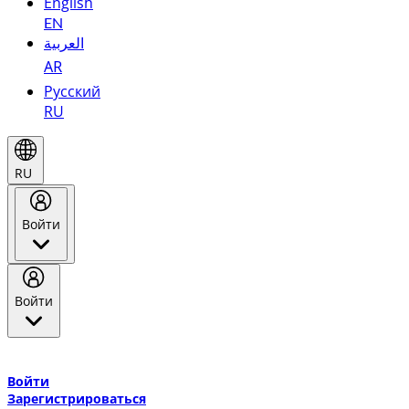
English
EN
العربية
AR
Русский
RU
RU
Войти
Войти
Добро пожаловать в Эмирейтс Skywards, программу лояльнос
авиакомпании Эмирейтс и теперь flydubai.
Войти
Зарегистрироваться