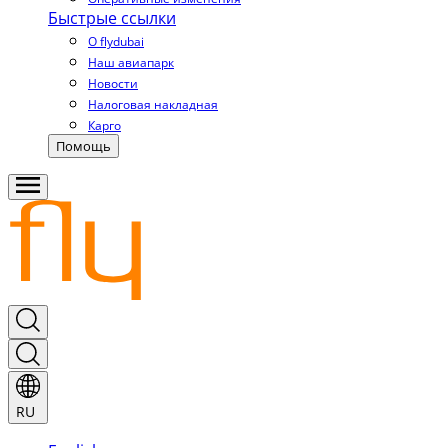
Быстрые ссылки
О flydubai
Наш авиапарк
Новости
Налоговая накладная
Карго
Помощь
RU