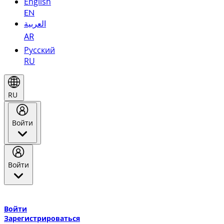
English
EN
العربية
AR
Русский
RU
RU
Войти
Войти
Добро пожаловать в Эмирейтс Skywards, программу лояльнос
авиакомпании Эмирейтс и теперь flydubai.
Войти
Зарегистрироваться