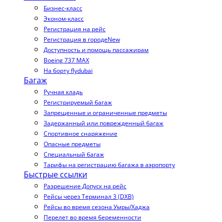
Бизнес-класс
Эконом-класс
Регистрация на рейс
Регистрация в городе
New
Доступность и помощь пассажирам
Boeing 737 MAX
На борту flydubai
Багаж
Ручная кладь
Регистрируемый багаж
Запрещенные и ограниченные предметы
Задержанный или поврежденный багаж
Спортивное снаряжение
Опасные предметы
Специальный багаж
Тарифы на регистрацию багажа в аэропорту
Быстрые ссылки
Разрешение Допуск на рейс
Рейсы через Терминал 3 (DXB)
Рейсы во время сезона Умры/Хаджа
Перелет во время беременности