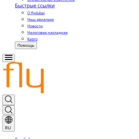
Быстрые ссылки
О flydubai
Наш авиапарк
Новости
Налоговая накладная
Карго
Помощь
RU