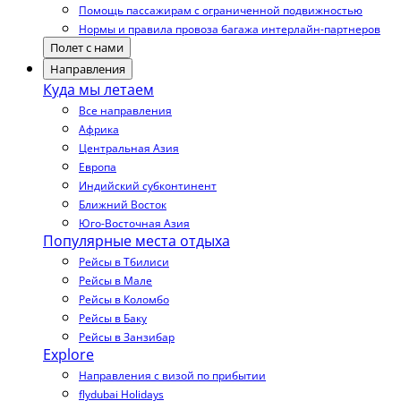
Помощь пассажирам с ограниченной подвижностью
Нормы и правила провоза багажа интерлайн-партнеров
Полет с нами
Направления
Куда мы летаем
Все направления
Африка
Центральная Азия
Европа
Индийский субконтинент
Ближний Восток
Юго-Восточная Азия
Популярные места отдыха
Рейсы в Тбилиси
Рейсы в Мале
Рейсы в Коломбо
Рейсы в Баку
Рейсы в Занзибар
Explore
Направления с визой по прибытии
flydubai Holidays