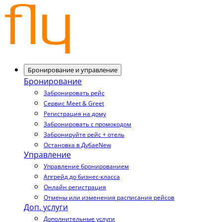
Бронирование и управление
Бронирование
Забронировать рейс
Сервис Meet & Greet
Регистрация на дому
Забронировать с промокодом
Забронируйте рейс + отель
Остановка в Дубае
New
Управление
Управление бронированием
Апгрейд до бизнес-класса
Онлайн регистрация
Отмены или изменения расписания рейсов
Доп. услуги
Дополнительные услуги