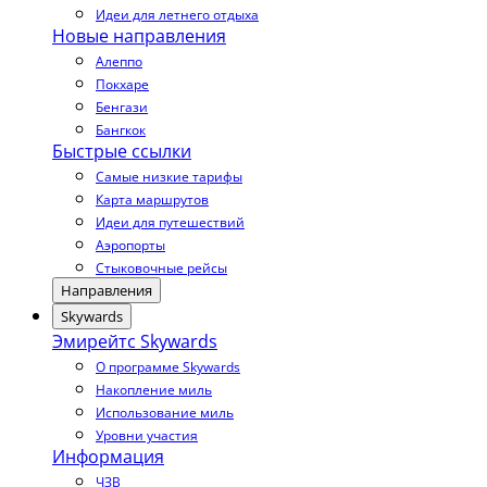
Идеи для летнего отдыха
Новые направления
Алеппо
Покхаре
Бенгази
Бангкок
Быстрые ссылки
Самые низкие тарифы
Карта маршрутов
Идеи для путешествий
Аэропорты
Стыковочные рейсы
Направления
Skywards
Эмирейтс Skywards
О программе Skywards
Накопление миль
Использование миль
Уровни участия
Информация
ЧЗВ