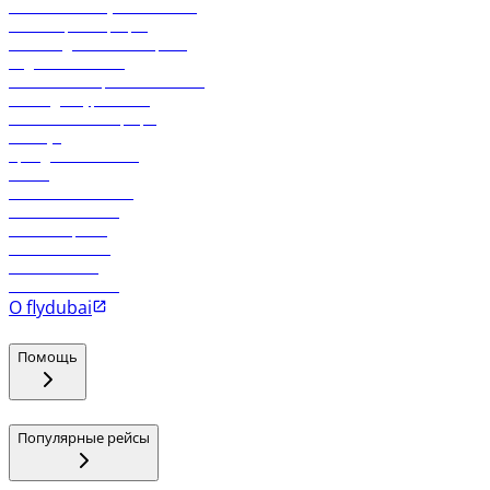
Экологическая устойчивость
Онлайн-регистрация
Часто задаваемые вопросы
Отдел снабжения
Реклама на бортовой системе
Логин для турагентов
Самые низкие тарифы
Holidays
Аренда автомобиля
Отели
Работа в компании
Рейсы в Тбилиси
Рейсы в Эр-Рияд
Рейсы в Маскат
Рейсы в Мале
Рейсы в Коломбо
О flydubai
Помощь
Популярные рейсы