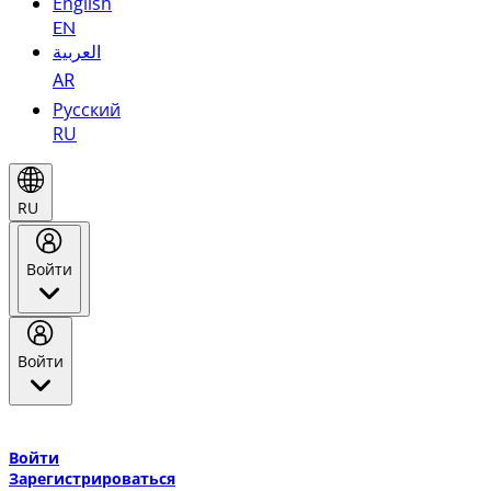
English
EN
العربية
AR
Русский
RU
RU
Войти
Войти
Добро пожаловать в Эмирейтс Skywards, программу лояльнос
авиакомпании Эмирейтс и теперь flydubai.
Войти
Зарегистрироваться