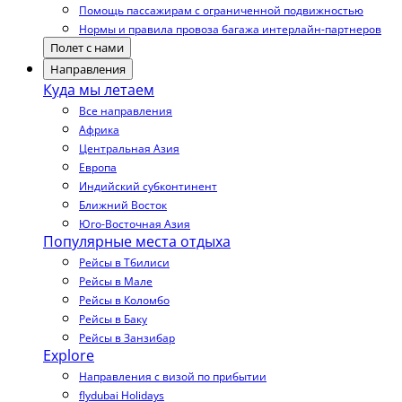
Помощь пассажирам с ограниченной подвижностью
Нормы и правила провоза багажа интерлайн-партнеров
Полет с нами
Направления
Куда мы летаем
Все направления
Африка
Центральная Азия
Европа
Индийский субконтинент
Ближний Восток
Юго-Восточная Азия
Популярные места отдыха
Рейсы в Тбилиси
Рейсы в Мале
Рейсы в Коломбо
Рейсы в Баку
Рейсы в Занзибар
Explore
Направления с визой по прибытии
flydubai Holidays