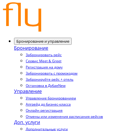
Бронирование и управление
Бронирование
Забронировать рейс
Сервис Meet & Greet
Регистрация на дому
Забронировать с промокодом
Забронируйте рейс + отель
Остановка в Дубае
New
Управление
Управление бронированием
Апгрейд до бизнес-класса
Онлайн регистрация
Отмены или изменения расписания рейсов
Доп. услуги
Дополнительные услуги