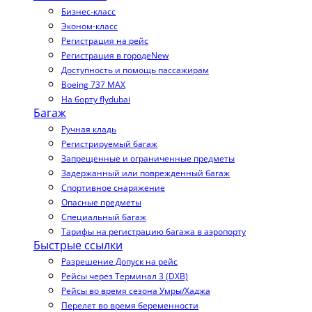
Бизнес-класс
Эконом-класс
Регистрация на рейс
Регистрация в городе
New
Доступность и помощь пассажирам
Boeing 737 MAX
На борту flydubai
Багаж
Ручная кладь
Регистрируемый багаж
Запрещенные и ограниченные предметы
Задержанный или поврежденный багаж
Спортивное снаряжение
Опасные предметы
Специальный багаж
Тарифы на регистрацию багажа в аэропорту
Быстрые ссылки
Разрешение Допуск на рейс
Рейсы через Терминал 3 (DXB)
Рейсы во время сезона Умры/Хаджа
Перелет во время беременности