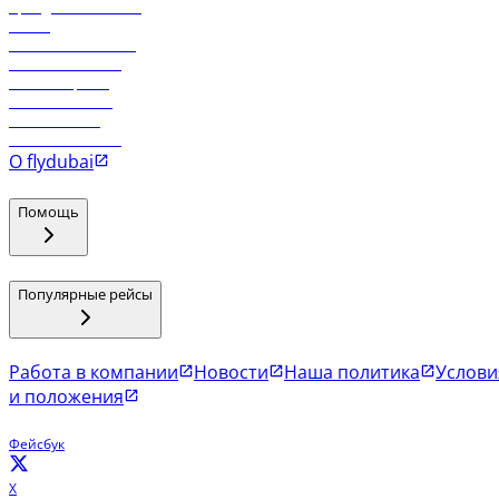
Аренда автомобиля
Отели
Работа в компании
Рейсы в Тбилиси
Рейсы в Эр-Рияд
Рейсы в Маскат
Рейсы в Мале
Рейсы в Коломбо
О flydubai
Помощь
Популярные рейсы
Работа в компании
Новости
Наша политика
Услови
и положения
Фейсбук
X