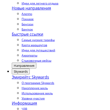
Идеи для летнего отдыха
Новые направления
Алеппо
Покхаре
Бенгази
Бангкок
Быстрые ссылки
Самые низкие тарифы
Карта маршрутов
Идеи для путешествий
Аэропорты
Стыковочные рейсы
Направления
Skywards
Эмирейтс Skywards
О программе Skywards
Накопление миль
Использование миль
Уровни участия
Информация
ЧЗВ