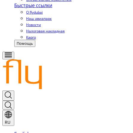
Быстрые ссылки
О flydubai
Наш авиапарк
Новости
Налоговая накладная
Карго
Помощь
RU