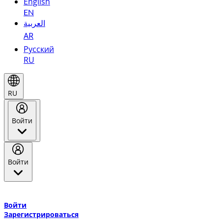
English
EN
العربية
AR
Русский
RU
RU
Войти
Войти
Добро пожаловать в Эмирейтс Skywards, программу лояльнос
авиакомпании Эмирейтс и теперь flydubai.
Войти
Зарегистрироваться