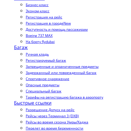
Бизнес-класс
Эконом-класс
Регистрация на рейс
Регистрация в городе
New
Доступность и помощь пассажирам
Boeing 737 MAX
На борту flydubai
Багаж
Ручная кладь
Регистрируемый багаж
Запрещенные и ограниченные предметы
Задержанный или поврежденный багаж
Спортивное снаряжение
Опасные предметы
Специальный багаж
Тарифы на регистрацию багажа в аэропорту
Быстрые ссылки
Разрешение Допуск на рейс
Рейсы через Терминал 3 (DXB)
Рейсы во время сезона Умры/Хаджа
Перелет во время беременности