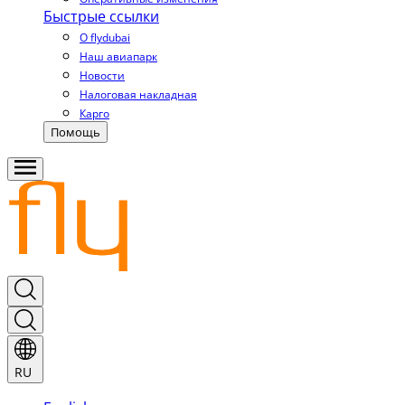
Быстрые ссылки
О flydubai
Наш авиапарк
Новости
Налоговая накладная
Карго
Помощь
RU