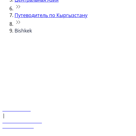
Путеводитель по Кыргызстану
Bishkek
© flydubai 2026. Все права защищены.
Наша политика
|
Условия и положения
+971 600 54 44 45