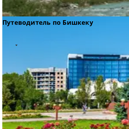
Путеводитель по Бишкеку
Идеи для путешествий
Полезная информация
Информация об аэропорте
Добро пожаловать в Бишкек
Бишкек, некогда служивший местом стоянки караванов
на Великом шелковом пути, сегодня является столицей
и финансовым центром Киргизии. Город расположен в
предгорье заснеженных вершин Тянь-Шаньского
хребта.
Широкие, утопающие в зелени бульвары, и
многочисленные парки, разбитые в советское время,
делают этот город одним из самых зеленых в мире. С
его многоцветными базарами и особой культурой,