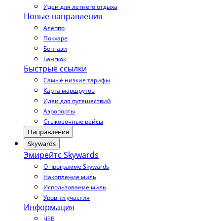
Идеи для летнего отдыха
Новые направления
Алеппо
Покхаре
Бенгази
Бангкок
Быстрые ссылки
Самые низкие тарифы
Карта маршрутов
Идеи для путешествий
Аэропорты
Стыковочные рейсы
Направления
Skywards
Эмирейтс Skywards
О программе Skywards
Накопление миль
Использование миль
Уровни участия
Информация
ЧЗВ