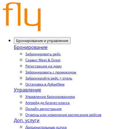
Бронирование и управление
Бронирование
Забронировать рейс
Сервис Meet & Greet
Регистрация на дому
Забронировать с промокодом
Забронируйте рейс + отель
Остановка в Дубае
New
Управление
Управление бронированием
Апгрейд до бизнес-класса
Онлайн регистрация
Отмены или изменения расписания рейсов
Доп. услуги
Дополнительные услуги