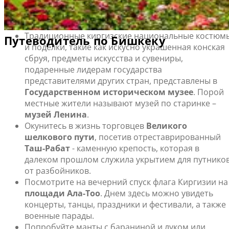
Бишкек особо интересен для туристов-исследователей.
Что посмотреть и чем заняться в Бишкеке
Традиционные киргизские национальные костюм
и поделки, такие как искусно украшенная конская
сбруя, предметы искусства и сувениры,
подаренные лидерам государства
представителями других стран, представлены в
Государственном историческом музее
. Порой
местные жители называют музей по старинке –
музей Ленина
.
Окунитесь в жизнь торговцев
Великого
шелкового пути
, посетив отреставрированный
Таш-Рабат
- каменную крепость, которая в
далеком прошлом служила укрытием для путнико
от разбойников.
Посмотрите на вечерний спуск флага Киргизии на
площади Ала-Тоо
. Днем здесь можно увидеть
концерты, танцы, праздники и фестивали, а также
военные парады.
Попробуйте манты с бараниной и луком или