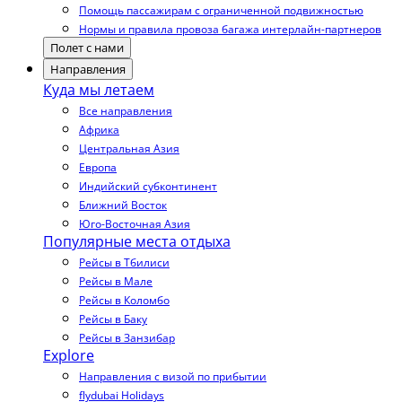
Помощь пассажирам с ограниченной подвижностью
Нормы и правила провоза багажа интерлайн-партнеров
Полет с нами
Направления
Куда мы летаем
Все направления
Африка
Центральная Азия
Европа
Индийский субконтинент
Ближний Восток
Юго-Восточная Азия
Популярные места отдыха
Рейсы в Тбилиси
Рейсы в Мале
Рейсы в Коломбо
Рейсы в Баку
Рейсы в Занзибар
Explore
Направления с визой по прибытии
flydubai Holidays