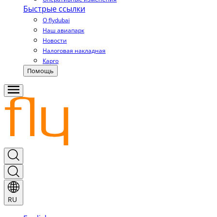
Быстрые ссылки
О flydubai
Наш авиапарк
Новости
Налоговая накладная
Карго
Помощь
RU