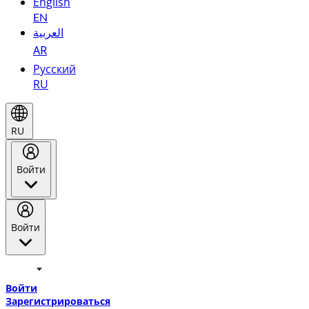
English
EN
العربية
AR
Русский
RU
RU
Войти
Войти
Добро пожаловать в Эмирейтс Skywards, программу лояльнос
авиакомпании Эмирейтс и теперь flydubai.
Войти
Зарегистрироваться