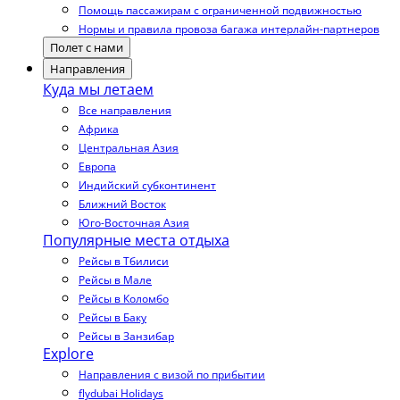
Помощь пассажирам с ограниченной подвижностью
Нормы и правила провоза багажа интерлайн-партнеров
Полет с нами
Направления
Куда мы летаем
Все направления
Африка
Центральная Азия
Европа
Индийский субконтинент
Ближний Восток
Юго-Восточная Азия
Популярные места отдыха
Рейсы в Тбилиси
Рейсы в Мале
Рейсы в Коломбо
Рейсы в Баку
Рейсы в Занзибар
Explore
Направления с визой по прибытии
flydubai Holidays