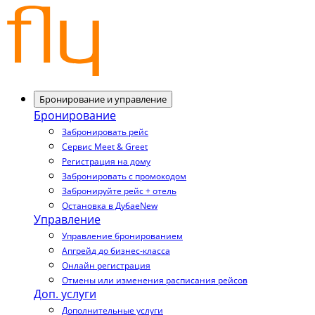
Бронирование и управление
Бронирование
Забронировать рейс
Сервис Meet & Greet
Регистрация на дому
Забронировать с промокодом
Забронируйте рейс + отель
Остановка в Дубае
New
Управление
Управление бронированием
Апгрейд до бизнес-класса
Онлайн регистрация
Отмены или изменения расписания рейсов
Доп. услуги
Дополнительные услуги