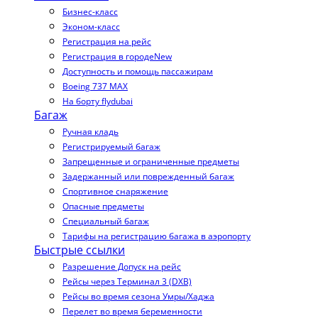
Бизнес-класс
Эконом-класс
Регистрация на рейс
Регистрация в городе
New
Доступность и помощь пассажирам
Boeing 737 MAX
На борту flydubai
Багаж
Ручная кладь
Регистрируемый багаж
Запрещенные и ограниченные предметы
Задержанный или поврежденный багаж
Спортивное снаряжение
Опасные предметы
Специальный багаж
Тарифы на регистрацию багажа в аэропорту
Быстрые ссылки
Разрешение Допуск на рейс
Рейсы через Терминал 3 (DXB)
Рейсы во время сезона Умры/Хаджа
Перелет во время беременности