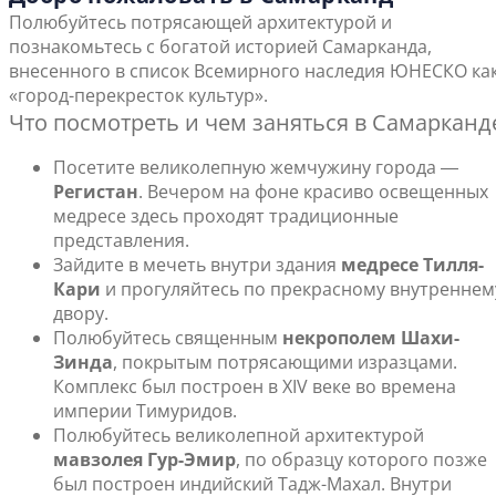
Полюбуйтесь потрясающей архитектурой и
познакомьтесь с богатой историей Самарканда,
внесенного в список Всемирного наследия ЮНЕСКО ка
«город-перекресток культур».
Что посмотреть и чем заняться в Самарканд
Посетите великолепную жемчужину города ―
Регистан
. Вечером на фоне красиво освещенных
медресе здесь проходят традиционные
представления.
Зайдите в мечеть внутри здания
медресе Тилля-
Кари
и прогуляйтесь по прекрасному внутреннем
двору.
Полюбуйтесь священным
некрополем Шахи-
Зинда
, покрытым потрясающими изразцами.
Комплекс был построен в XIV веке во времена
империи Тимуридов.
Полюбуйтесь великолепной архитектурой
мавзолея Гур-Эмир
, по образцу которого позже
был построен индийский Тадж-Махал. Внутри