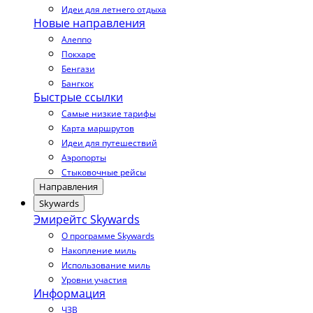
Идеи для летнего отдыха
Новые направления
Алеппо
Покхаре
Бенгази
Бангкок
Быстрые ссылки
Самые низкие тарифы
Карта маршрутов
Идеи для путешествий
Аэропорты
Стыковочные рейсы
Направления
Skywards
Эмирейтс Skywards
О программе Skywards
Накопление миль
Использование миль
Уровни участия
Информация
ЧЗВ