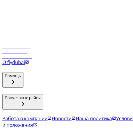
Реклама на бортовой системе
Логин для турагентов
Самые низкие тарифы
Holidays
Аренда автомобиля
Отели
Работа в компании
Рейсы в Тбилиси
Рейсы в Эр-Рияд
Рейсы в Маскат
Рейсы в Мале
Рейсы в Коломбо
О flydubai
Помощь
Популярные рейсы
Работа в компании
Новости
Наша политика
Услови
и положения