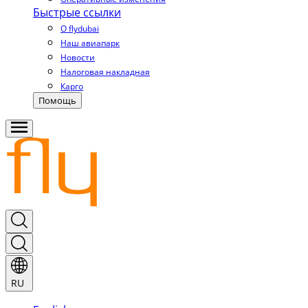
Быстрые ссылки
О flydubai
Наш авиапарк
Новости
Налоговая накладная
Карго
Помощь
RU