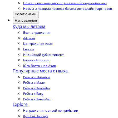
Помощь пассажирам с ограниченной подвижностью
Нормы и правила провоза багажа интерлайн-партнеров
Полет с нами
Направления
Куда мы летаем
Все направления
Африка
Центральная Азия
Европа
Индийский субконтинент
Ближний Восток
Юго-Восточная Азия
Популярные места отдыха
Рейсы в Тбилиси
Рейсы в Мале
Рейсы в Коломбо
Рейсы в Баку
Рейсы в Занзибар
Explore
Направления с визой по прибытии
flydubai Holidays