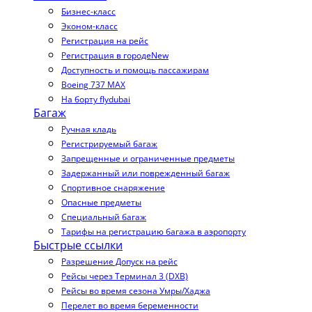
Бизнес-класс
Эконом-класс
Регистрация на рейс
Регистрация в городе
New
Доступность и помощь пассажирам
Boeing 737 MAX
На борту flydubai
Багаж
Ручная кладь
Регистрируемый багаж
Запрещенные и ограниченные предметы
Задержанный или поврежденный багаж
Спортивное снаряжение
Опасные предметы
Специальный багаж
Тарифы на регистрацию багажа в аэропорту
Быстрые ссылки
Разрешение Допуск на рейс
Рейсы через Терминал 3 (DXB)
Рейсы во время сезона Умры/Хаджа
Перелет во время беременности