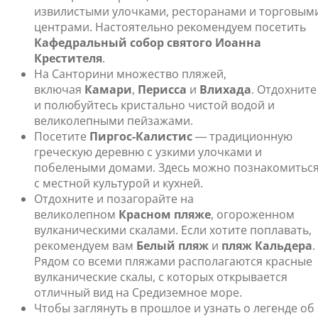
извилистыми улочками, ресторанами и торговым
центрами. Настоятельно рекомендуем посетить
Кафедральный собор святого Иоанна
Крестителя
.
На Санторини множество пляжей,
включая
Камари
,
Перисса
и
Влихада
. Отдохните
и полюбуйтесь кристально чистой водой и
великолепными пейзажами.
Посетите
Пиргос-Калистис
― традиционную
греческую деревню с узкими улочками и
побелеными домами. Здесь можно познакомитьс
с местной культурой и кухней.
Отдохните и позагорайте на
великолепном
Красном пляже
, огороженном
вулканическими скалами. Если хотите поплавать,
рекомендуем вам
Белый пляж
и
пляж Кальдера
.
Рядом со всеми пляжами располагаются красные
вулканические скалы, с которых открывается
отличный вид на Средиземное море.
Чтобы заглянуть в прошлое и узнать о легенде об