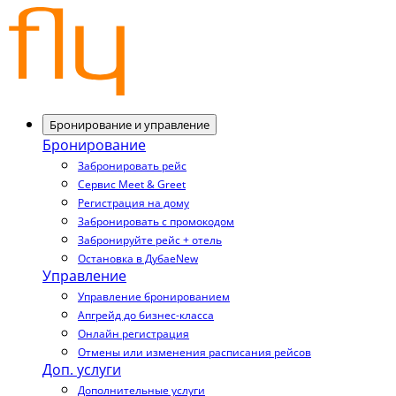
Бронирование и управление
Бронирование
Забронировать рейс
Сервис Meet & Greet
Регистрация на дому
Забронировать с промокодом
Забронируйте рейс + отель
Остановка в Дубае
New
Управление
Управление бронированием
Апгрейд до бизнес-класса
Онлайн регистрация
Отмены или изменения расписания рейсов
Доп. услуги
Дополнительные услуги