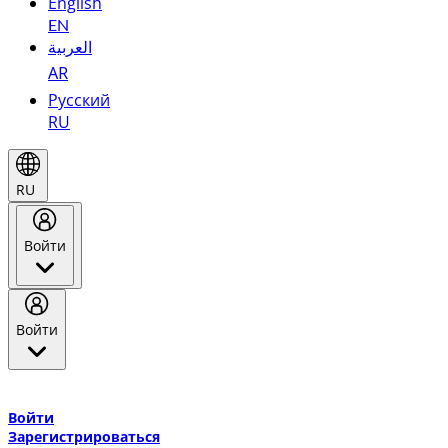
English
EN
العربية
AR
Русский
RU
RU
Войти
Войти
Добро пожаловать в Эмирейтс Skywards, программу лояльнос
авиакомпании Эмирейтс и теперь flydubai.
Войти
Зарегистрироваться