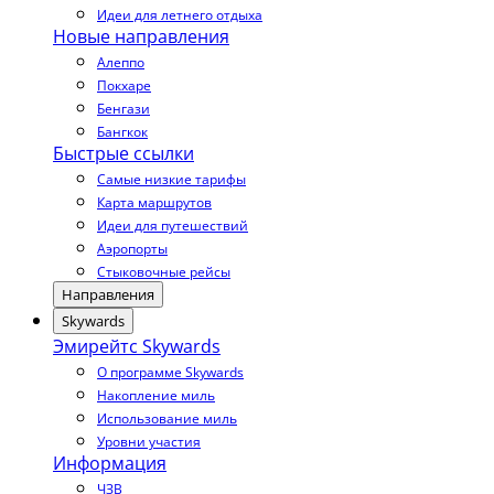
Идеи для летнего отдыха
Новые направления
Алеппо
Покхаре
Бенгази
Бангкок
Быстрые ссылки
Самые низкие тарифы
Карта маршрутов
Идеи для путешествий
Аэропорты
Стыковочные рейсы
Направления
Skywards
Эмирейтс Skywards
О программе Skywards
Накопление миль
Использование миль
Уровни участия
Информация
ЧЗВ