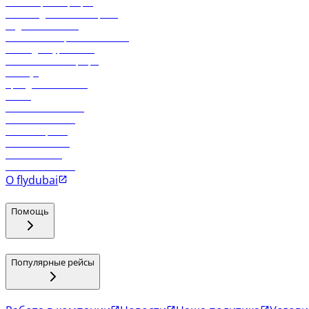
Онлайн-регистрация
Часто задаваемые вопросы
Отдел снабжения
Реклама на бортовой системе
Логин для турагентов
Самые низкие тарифы
Holidays
Аренда автомобиля
Отели
Работа в компании
Рейсы в Тбилиси
Рейсы в Эр-Рияд
Рейсы в Маскат
Рейсы в Мале
Рейсы в Коломбо
О flydubai
Помощь
Популярные рейсы