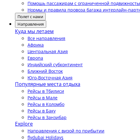
Помощь пассажирам с ограниченной подвижност
Нормы и правила провоза багажа интерлайн-парт
Полет с нами
Направления
Куда мы летаем
Все направления
Африка
Центральная Азия
Европа
Индийский субконтинент
Ближний Восток
Юго-Восточная Азия
Популярные места отдыха
Рейсы в Тбилиси
Рейсы в Мале
Рейсы в Коломбо
Рейсы в Баку
Рейсы в Занзибар
Explore
Направления с визой по прибытии
flydubai Holidays