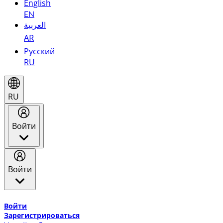
English
EN
العربية
AR
Русский
RU
RU
Войти
Войти
Добро пожаловать в Эмирейтс Skywards, программу лоя
Войти
Зарегистрироваться