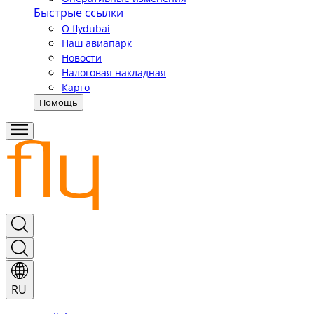
Быстрые ссылки
О flydubai
Наш авиапарк
Новости
Налоговая накладная
Карго
Помощь
RU