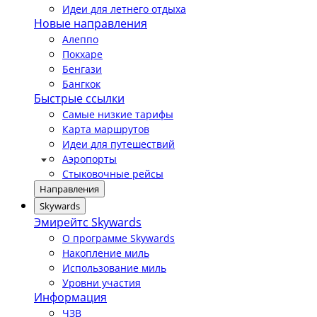
Идеи для летнего отдыха
Новые направления
Алеппо
Покхаре
Бенгази
Бангкок
Быстрые ссылки
Самые низкие тарифы
Карта маршрутов
Идеи для путешествий
Аэропорты
Стыковочные рейсы
Направления
Skywards
Эмирейтс Skywards
О программе Skywards
Накопление миль
Использование миль
Уровни участия
Информация
ЧЗВ