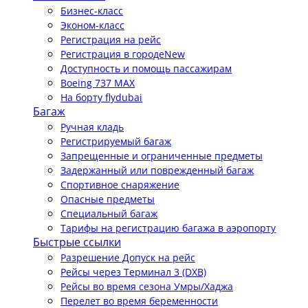
Бизнес-класс
Эконом-класс
Регистрация на рейс
Регистрация в городе
New
Доступность и помощь пассажирам
Boeing 737 MAX
На борту flydubai
Багаж
Ручная кладь
Регистрируемый багаж
Запрещенные и ограниченные предметы
Задержанный или поврежденный багаж
Спортивное снаряжение
Опасные предметы
Специальный багаж
Тарифы на регистрацию багажа в аэропорту
Быстрые ссылки
Разрешение Допуск на рейс
Рейсы через Терминал 3 (DXB)
Рейсы во время сезона Умры/Хаджа
Перелет во время беременности