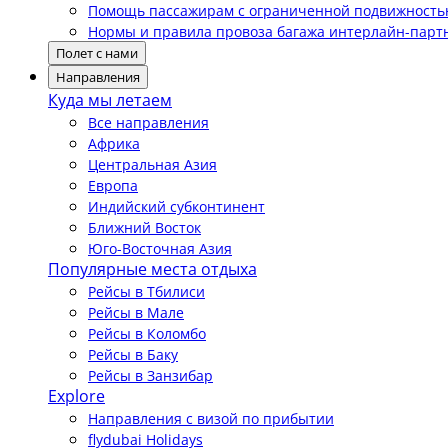
Помощь пассажирам с ограниченной подвижност
Нормы и правила провоза багажа интерлайн-парт
Полет с нами
Направления
Куда мы летаем
Все направления
Африка
Центральная Азия
Европа
Индийский субконтинент
Ближний Восток
Юго-Восточная Азия
Популярные места отдыха
Рейсы в Тбилиси
Рейсы в Мале
Рейсы в Коломбо
Рейсы в Баку
Рейсы в Занзибар
Explore
Направления с визой по прибытии
flydubai Holidays