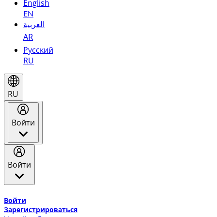
English
EN
العربية
AR
Русский
RU
RU
Войти
Войти
Добро пожаловать в Эмирейтс Skywards, программу лоя
Войти
Зарегистрироваться