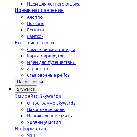
Идеи для летнего отдыха
Новые направления
Алеппо
Покхаре
Бенгази
Бангкок
Быстрые ссылки
Самые низкие тарифы
Карта маршрутов
Идеи для путешествий
Аэропорты
Стыковочные рейсы
Направления
Skywards
Эмирейтс Skywards
О программе Skywards
Накопление миль
Использование миль
Уровни участия
Информация
ЧЗВ