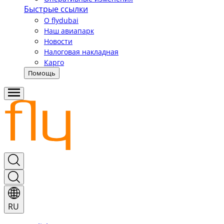
Быстрые ссылки
О flydubai
Наш авиапарк
Новости
Налоговая накладная
Карго
Помощь
RU