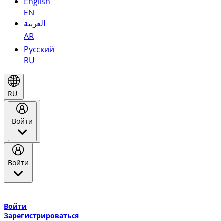
English
EN
العربية
AR
Русский
RU
RU
Войти
Войти
Добро пожаловать в Эмирейтс Skywards, программу лояльнос
авиакомпании Эмирейтс и теперь flydubai.
Войти
Зарегистрироваться