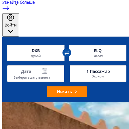
Узнайте больше
Войти
DXB
ELQ
Дубай
Гассим
Дата
1
Пассажир
Эконом
Выберите дату вылета
Искать