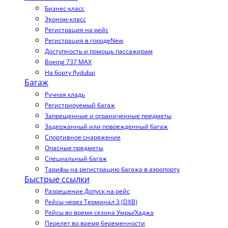
Бизнес-класс
Эконом-класс
Регистрация на рейс
Регистрация в городе
New
Доступность и помощь пассажирам
Boeing 737 MAX
На борту flydubai
Багаж
Ручная кладь
Регистрируемый багаж
Запрещенные и ограниченные предметы
Задержанный или поврежденный багаж
Спортивное снаряжение
Опасные предметы
Специальный багаж
Тарифы на регистрацию багажа в аэропорту
Быстрые ссылки
Разрешение Допуск на рейс
Рейсы через Терминал 3 (DXB)
Рейсы во время сезона Умры/Хаджа
Перелет во время беременности