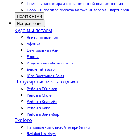
Помощь пассажирам с ограниченной подвижностью
Нормы и правила провоза багажа интерлайн-партнеров
Полет с нами
Направления
Куда мы летаем
Все направления
Африка
Центральная Азия
Европа
Индийский субконтинент
Ближний Восток
Юго-Восточная Азия
Популярные места отдыха
Рейсы в Тбилиси
Рейсы в Мале
Рейсы в Коломбо
Рейсы в Баку
Рейсы в Занзибар
Explore
Направления с визой по прибытии
flydubai Holidays