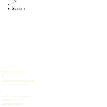
Gassim
© flydubai 2026. Все права защищены.
Наша политика
|
Условия и положения
+971 600 54 44 45
Забронировать рейс
Предложения
Направления
Багаж