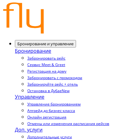
Бронирование и управление
Бронирование
Забронировать рейс
Сервис Meet & Greet
Регистрация на дому
Забронировать с промокодом
Забронируйте рейс + отель
Остановка в Дубае
New
Управление
Управление бронированием
Апгрейд до бизнес-класса
Онлайн регистрация
Отмены или изменения расписания рейсов
Доп. услуги
Дополнительные услуги