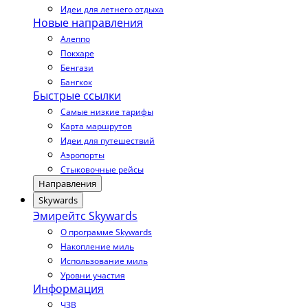
Идеи для летнего отдыха
Новые направления
Алеппо
Покхаре
Бенгази
Бангкок
Быстрые ссылки
Самые низкие тарифы
Карта маршрутов
Идеи для путешествий
Аэропорты
Стыковочные рейсы
Направления
Skywards
Эмирейтс Skywards
О программе Skywards
Накопление миль
Использование миль
Уровни участия
Информация
ЧЗВ