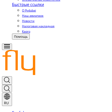
Быстрые ссылки
О flydubai
Наш авиапарк
Новости
Налоговая накладная
Карго
Помощь
RU