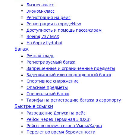
Бизнес-класс
Эконом-класс
Регистрация на рейс
Регистрация в городе
New
Доступность и помощь пассажирам
Boeing 737 MAX
На борту flydubai
Багаж
Ручная кладь
Регистрируемый багаж
Запрещенные и ограниченные предметы
Задержанный или поврежденный багаж
Спортивное снаряжение
Опасные предметы
Специальный багаж
Тарифы на регистрацию багажа в аэропорту
Быстрые ссылки
Разрешение Допуск на рейс
Рейсы через Терминал 3 (DXB)
Рейсы во время сезона Умры/Хаджа
Перелет во время беременности