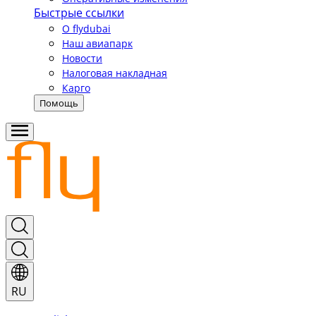
Быстрые ссылки
О flydubai
Наш авиапарк
Новости
Налоговая накладная
Карго
Помощь
RU