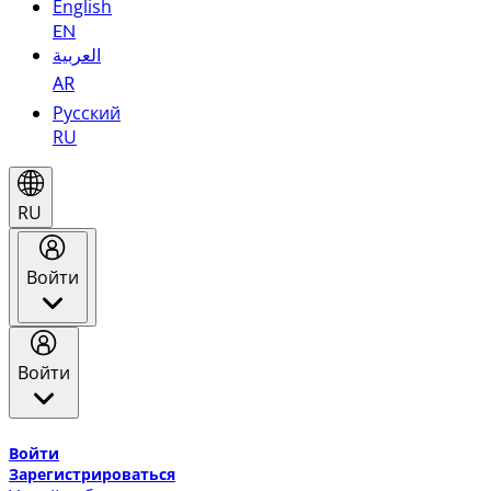
English
EN
العربية
AR
Русский
RU
RU
Войти
Войти
Добро пожаловать в Эмирейтс Skywards, программу лоя
Войти
Зарегистрироваться