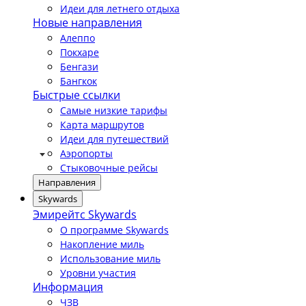
Идеи для летнего отдыха
Новые направления
Алеппо
Покхаре
Бенгази
Бангкок
Быстрые ссылки
Самые низкие тарифы
Карта маршрутов
Идеи для путешествий
Аэропорты
Стыковочные рейсы
Направления
Skywards
Эмирейтс Skywards
О программе Skywards
Накопление миль
Использование миль
Уровни участия
Информация
ЧЗВ