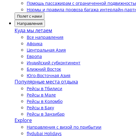
Помощь пассажирам с ограниченной подвижност
Нормы и правила провоза багажа интерлайн-парт
Полет с нами
Направления
Куда мы летаем
Все направления
Африка
Центральная Азия
Европа
Индийский субконтинент
Ближний Восток
Юго-Восточная Азия
Популярные места отдыха
Рейсы в Тбилиси
Рейсы в Мале
Рейсы в Коломбо
Рейсы в Баку
Рейсы в Занзибар
Explore
Направления с визой по прибытии
flydubai Holidays