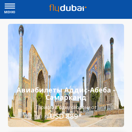
МЕНЮ
Авиабилеты Аддис-Абеба -
Самарканд
Тарифы в одну сторону от
USD 889*