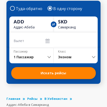
Туда-обратно
В одну сторону
ADD
SKD
Аддис-Абеба
Самарканд
Вылет
Пассажир
Класс
1
Пассажир
Эконом
Искать рейсы
Главная
Рейсы
В Узбекистан
Аддис-Абеба в Самарканд