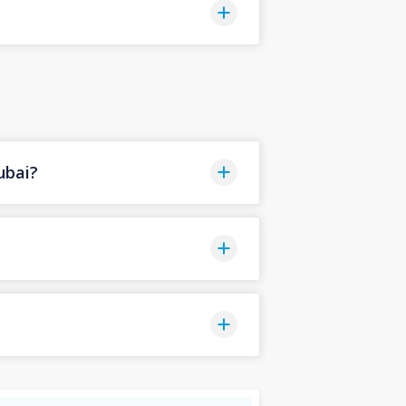
ubai?