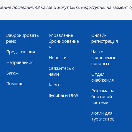
ение последних 48 часов и могут быть недоступны на момент 
Забронировать
Управление
Онлайн-
рейс
бронирование
регистрация
м
Предложения
Часто
Новости
задаваемые
Направления
вопросы
Свяжитесь с
Багаж
нами
Отдел
снабжения
Помощь
Карго
Реклама на
flydubai и UFW
бортовой
системе
Логин для
турагентов