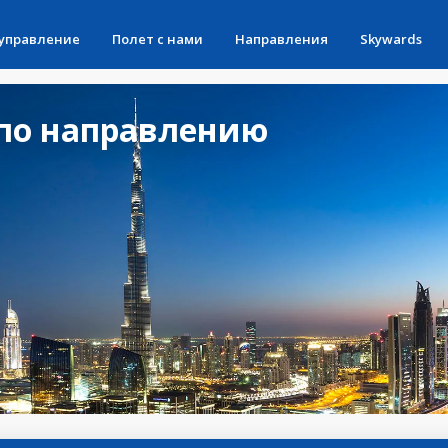
 управление
Полет с нами
Направления
Skywards
по направлению