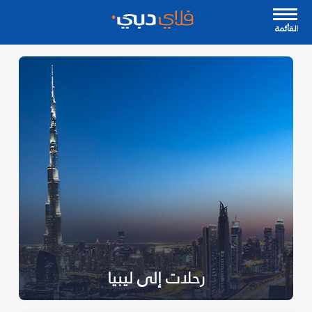
القأئمة
رحلات إلى ليبيا