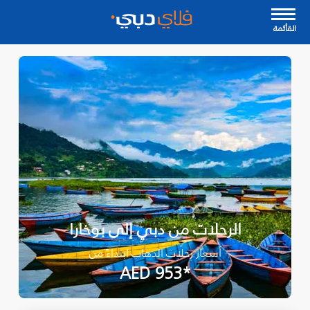
القأئمة
الرحلات من دبي إلى بوخارا
أسعار رحلات الذهاب ابتداءً من
*AED 953