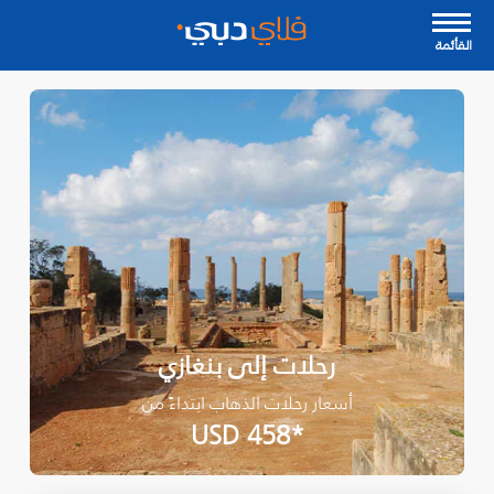
القأئمة
رحلات إلى بنغازي
أسعار رحلات الذهاب ابتداءً من
*USD 458