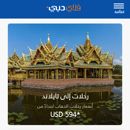
القأئمة
رحلات إلى تايلاند
أسعار رحلات الذهاب ابتداءً من
*USD 594