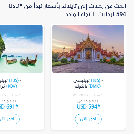
ابحث عن رحلات إلى تايلاند بأسعار تبدأ من *USD
594 لرحلات الاتجاه الواحد
-
)
TBS
(
تبيليسي
-
)
TBS
(
تبيل
)
DMK
(
بانكوك
)
KBV
(
كرا
09 أغسطس 2026
10 أغسطس 2026
اتجاه واحد من
اتجاه واحد 
SD 691
*
USD 594
*
احجز الآن
احجز الآن