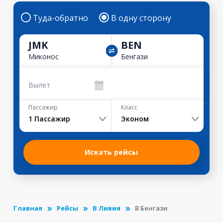
Туда-обратно
В одну сторону
JMK
BEN
Миконос
Бенгази
Вылет
Пассажир
Класс
1
Пассажир
Эконом
Искать рейсы
Главная
Рейсы
В Ливия
В Бенгази