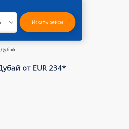
р
Искать рейсы
в Дубай
убай от EUR 234*