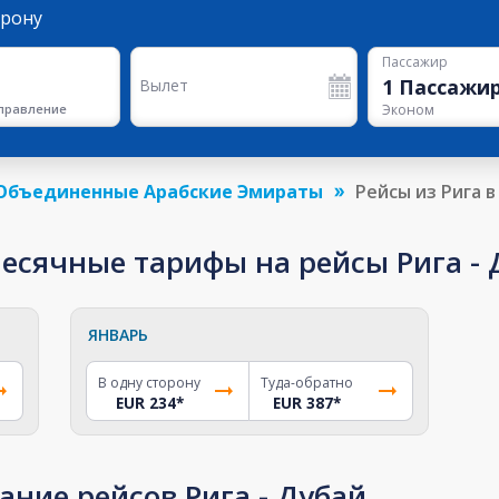
орону
Пассажир
1
Пассажи
Вылет
правление
Эконом
Объединенные Арабские Эмираты
Рейсы из Рига 
сячные тарифы на рейсы Рига - Д
ЯНВАРЬ
В одну сторону
Туда-обратно
EUR 234
*
EUR 387
*
ание рейсов Рига - Дубай