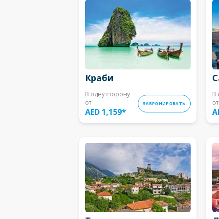
Краби
С
В одну сторону
В 
от
от
ЗАБРОНИРОВАТЬ
AED 1,159
*
A