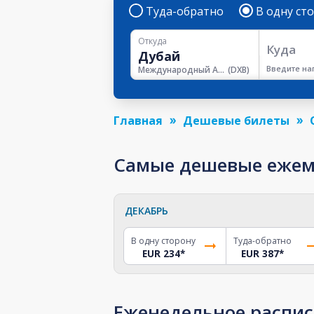
Туда-обратно
В одну ст
Откуда
Куда
Введите на
Международный Аэропорт Дубая
(
DXB
)
Главная
Дешевые билеты
Самые дешевые ежеме
ДЕКАБРЬ
В одну сторону
Туда-обратно
EUR 234
*
EUR 387
*
Еженедельное распис