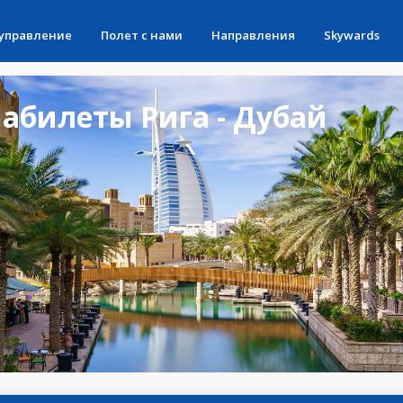
 управление
Полет с нами
Направления
Skywards
абилеты Рига - Дубай