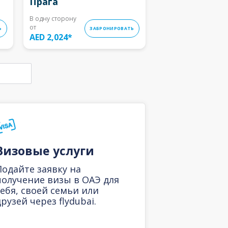
Прага
В одну сторону
от
Ь
ЗАБРОНИРОВАТЬ
AED 2,024
*
Визовые услуги
Подайте заявку на
получение визы в ОАЭ для
себя, своей семьи или
рузей через flydubai.