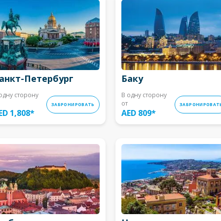
анкт-Петербург
Баку
одну сторону
В одну сторону
от
ЗАБРОНИРОВАТЬ
ЗАБРОНИРОВАТ
ED 1,808
*
AED 809
*