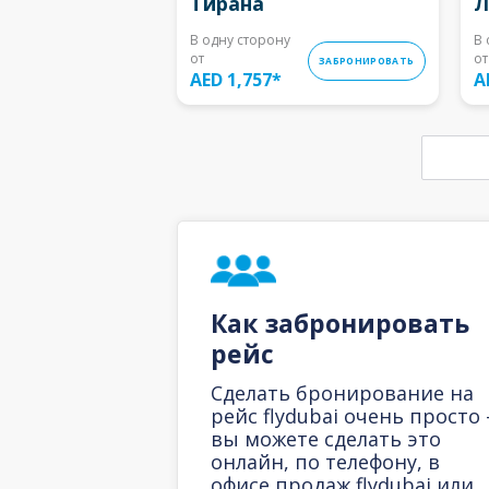
Тирана
Л
В одну сторону
В 
от
от
ЗАБРОНИРОВАТЬ
AED 1,757
*
A
Как забронировать
рейс
Сделать бронирование на
рейс flydubai очень просто 
вы можете сделать это
онлайн, по телефону, в
офисе продаж flydubai или