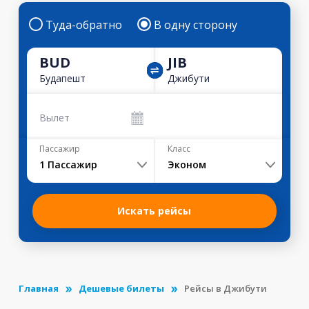
Туда-обратно
В одну сторону
BUD
JIB
Будапешт
Джибути
Вылет
Пассажир
Класс
1
Пассажир
Эконом
Искать рейсы
Главная
Дешевые билеты
Рейсы в Джибути