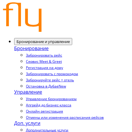
Бронирование и управление
Бронирование
Забронировать рейс
Сервис Meet & Greet
Регистрация на дому
Забронировать с промокодом
Забронируйте рейс + отель
Остановка в Дубае
New
Управление
Управление бронированием
Апгрейд до бизнес-класса
Онлайн регистрация
Отмены или изменения расписания рейсов
Доп. услуги
Дополнительные услуги