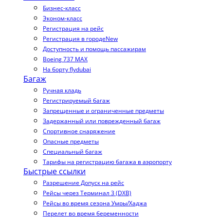
Бизнес-класс
Эконом-класс
Регистрация на рейс
Регистрация в городе
New
Доступность и помощь пассажирам
Boeing 737 MAX
На борту flydubai
Багаж
Ручная кладь
Регистрируемый багаж
Запрещенные и ограниченные предметы
Задержанный или поврежденный багаж
Спортивное снаряжение
Опасные предметы
Специальный багаж
Тарифы на регистрацию багажа в аэропорту
Быстрые ссылки
Разрешение Допуск на рейс
Рейсы через Терминал 3 (DXB)
Рейсы во время сезона Умры/Хаджа
Перелет во время беременности