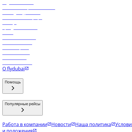
Отдел снабжения
Реклама на бортовой системе
Логин для турагентов
Самые низкие тарифы
Holidays
Аренда автомобиля
Отели
Работа в компании
Рейсы в Тбилиси
Рейсы в Эр-Рияд
Рейсы в Маскат
Рейсы в Мале
Рейсы в Коломбо
О flydubai
Помощь
Популярные рейсы
Работа в компании
Новости
Наша политика
Услови
и положения