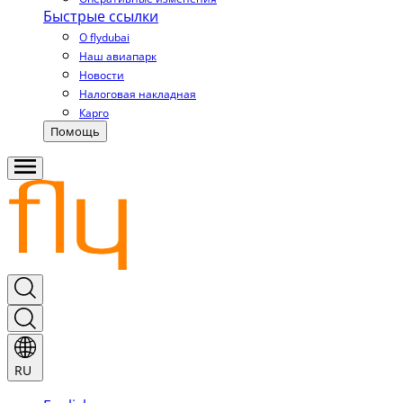
Быстрые ссылки
О flydubai
Наш авиапарк
Новости
Налоговая накладная
Карго
Помощь
RU