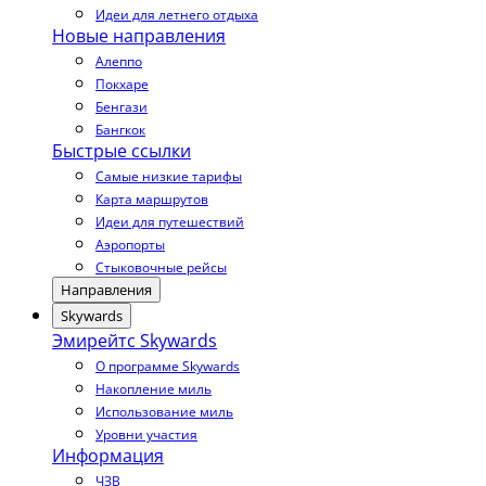
Идеи для летнего отдыха
Новые направления
Алеппо
Покхаре
Бенгази
Бангкок
Быстрые ссылки
Самые низкие тарифы
Карта маршрутов
Идеи для путешествий
Аэропорты
Стыковочные рейсы
Направления
Skywards
Эмирейтс Skywards
О программе Skywards
Накопление миль
Использование миль
Уровни участия
Информация
ЧЗВ