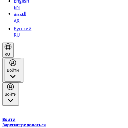
English
EN
العربية
AR
Русский
RU
RU
Войти
Войти
Добро пожаловать в Эмирейтс Skywards, программу лояльнос
авиакомпании Эмирейтс и теперь flydubai.
Войти
Зарегистрироваться