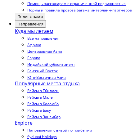
Помощь пассажирам с ограниченной подвижностью
Нормы и правила провоза багажа интерлайн-партнеров
Полет с нами
Направления
Куда мы летаем
Все направления
Африка
Центральная Азия
Европа
Индийский субконтинент
Ближний Восток
Юго-Восточная Азия
Популярные места отдыха
Рейсы в Тбилиси
Рейсы в Мале
Рейсы в Коломбо
Рейсы в Баку
Рейсы в Занзибар
Explore
Направления с визой по прибытии
flydubai Holidays