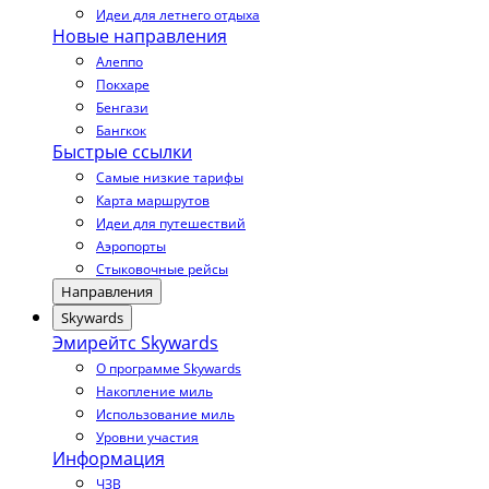
Идеи для летнего отдыха
Новые направления
Алеппо
Покхаре
Бенгази
Бангкок
Быстрые ссылки
Самые низкие тарифы
Карта маршрутов
Идеи для путешествий
Аэропорты
Стыковочные рейсы
Направления
Skywards
Эмирейтс Skywards
О программе Skywards
Накопление миль
Использование миль
Уровни участия
Информация
ЧЗВ