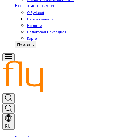
Быстрые ссылки
О flydubai
Наш авиапарк
Новости
Налоговая накладная
Карго
Помощь
RU