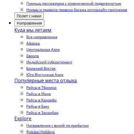
Помощь пассажирам с ограниченной подвижностью
Нормы и правила провоза багажа интерлайн-партнеров
Полет с нами
Направления
Куда мы летаем
Все направления
Африка
Центральная Азия
Европа
Индийский субконтинент
Ближний Восток
Юго-Восточная Азия
Популярные места отдыха
Рейсы в Тбилиси
Рейсы в Мале
Рейсы в Коломбо
Рейсы в Баку
Рейсы в Занзибар
Explore
Направления с визой по прибытии
flydubai Holidays