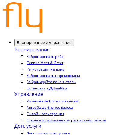
Бронирование и управление
Бронирование
Забронировать рейс
Сервис Meet & Greet
Регистрация на дому
Забронировать с промокодом
Забронируйте рейс + отель
Остановка в Дубае
New
Управление
Управление бронированием
Апгрейд до бизнес-класса
Онлайн регистрация
Отмены или изменения расписания рейсов
Доп. услуги
Дополнительные услуги