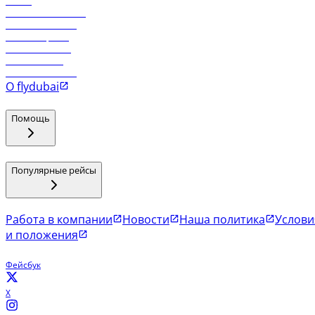
Отели
Работа в компании
Рейсы в Тбилиси
Рейсы в Эр-Рияд
Рейсы в Маскат
Рейсы в Мале
Рейсы в Коломбо
О flydubai
Помощь
Популярные рейсы
Работа в компании
Новости
Наша политика
Услови
и положения
Фейсбук
X