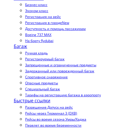
Бизнес-класс
Эконом-класс
Регистрация на рейс
Регистрация в городе
New
Доступность и помощь пассажирам
Boeing 737 MAX
На борту flydubai
Багаж
Ручная кладь
Регистрируемый багаж
Запрещенные и ограниченные предметы
Задержанный или поврежденный багаж
Спортивное снаряжение
Опасные предметы
Специальный багаж
Тарифы на регистрацию багажа в аэропорту
Быстрые ссылки
Разрешение Допуск на рейс
Рейсы через Терминал 3 (DXB)
Рейсы во время сезона Умры/Хаджа
Перелет во время беременности