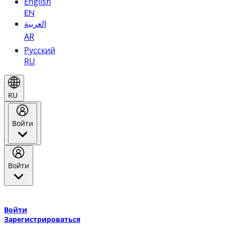
English
EN
العربية
AR
Русский
RU
RU
Войти
Войти
Добро пожаловать в Эмирейтс Skywards, программу лояльнос
авиакомпании Эмирейтс и теперь flydubai.
Войти
Зарегистрироваться