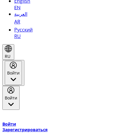
English
EN
العربية
AR
Русский
RU
RU
Войти
Войти
Добро пожаловать в Эмирейтс Skywards, программу лояльнос
авиакомпании Эмирейтс и теперь flydubai.
Войти
Зарегистрироваться