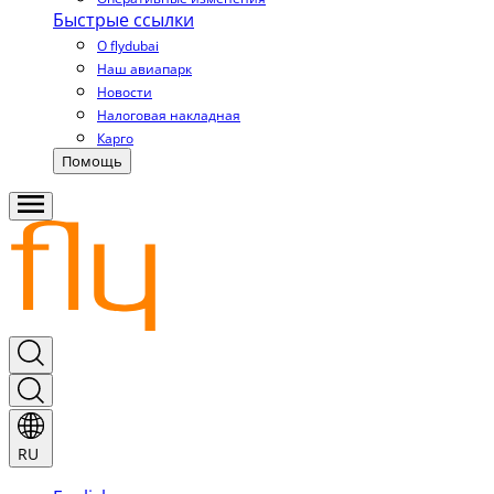
Быстрые ссылки
О flydubai
Наш авиапарк
Новости
Налоговая накладная
Карго
Помощь
RU