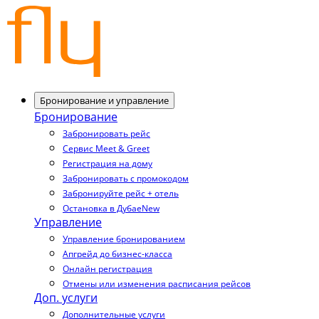
Бронирование и управление
Бронирование
Забронировать рейс
Сервис Meet & Greet
Регистрация на дому
Забронировать с промокодом
Забронируйте рейс + отель
Остановка в Дубае
New
Управление
Управление бронированием
Апгрейд до бизнес-класса
Онлайн регистрация
Отмены или изменения расписания рейсов
Доп. услуги
Дополнительные услуги