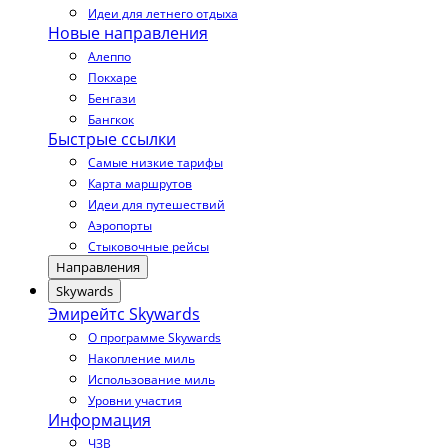
Идеи для летнего отдыха
Новые направления
Алеппо
Покхаре
Бенгази
Бангкок
Быстрые ссылки
Самые низкие тарифы
Карта маршрутов
Идеи для путешествий
Аэропорты
Стыковочные рейсы
Направления
Skywards
Эмирейтс Skywards
О программе Skywards
Накопление миль
Использование миль
Уровни участия
Информация
ЧЗВ