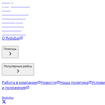
Holidays
Аренда автомобиля
Отели
Работа в компании
Рейсы в Тбилиси
Рейсы в Эр-Рияд
Рейсы в Маскат
Рейсы в Мале
Рейсы в Коломбо
О flydubai
Помощь
Популярные рейсы
Работа в компании
Новости
Наша политика
Услови
и положения
Фейсбук