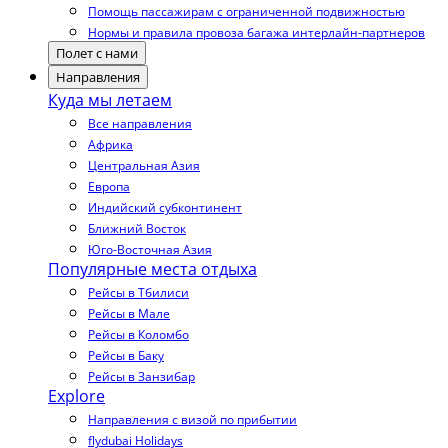
Помощь пассажирам с ограниченной подвижностью
Нормы и правила провоза багажа интерлайн-партнеров
Полет с нами
Направления
Куда мы летаем
Все направления
Африка
Центральная Азия
Европа
Индийский субконтинент
Ближний Восток
Юго-Восточная Азия
Популярные места отдыха
Рейсы в Тбилиси
Рейсы в Мале
Рейсы в Коломбо
Рейсы в Баку
Рейсы в Занзибар
Explore
Направления с визой по прибытии
flydubai Holidays