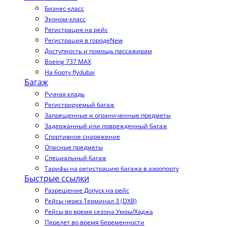
Бизнес-класс
Эконом-класс
Регистрация на рейс
Регистрация в городе
New
Доступность и помощь пассажирам
Boeing 737 MAX
На борту flydubai
Багаж
Ручная кладь
Регистрируемый багаж
Запрещенные и ограниченные предметы
Задержанный или поврежденный багаж
Спортивное снаряжение
Опасные предметы
Специальный багаж
Тарифы на регистрацию багажа в аэропорту
Быстрые ссылки
Разрешение Допуск на рейс
Рейсы через Терминал 3 (DXB)
Рейсы во время сезона Умры/Хаджа
Перелет во время беременности