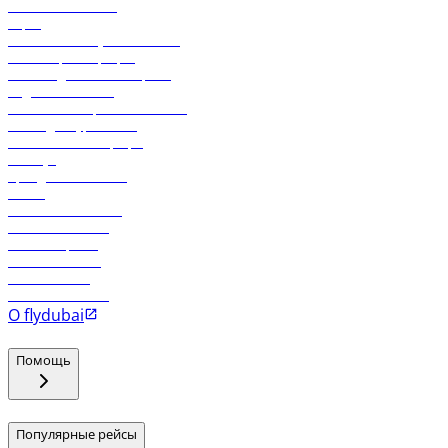
Свяжитесь с нами
Карго
Экологическая устойчивость
Онлайн-регистрация
Часто задаваемые вопросы
Отдел снабжения
Реклама на бортовой системе
Логин для турагентов
Самые низкие тарифы
Holidays
Аренда автомобиля
Отели
Работа в компании
Рейсы в Тбилиси
Рейсы в Эр-Рияд
Рейсы в Маскат
Рейсы в Мале
Рейсы в Коломбо
О flydubai
Помощь
Популярные рейсы