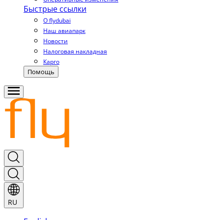
Быстрые ссылки
О flydubai
Наш авиапарк
Новости
Налоговая накладная
Карго
Помощь
RU