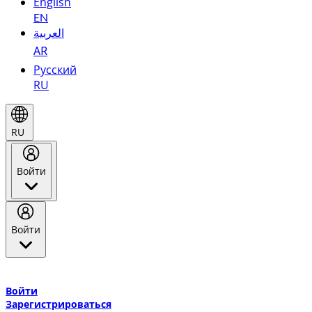
English
EN
العربية
AR
Русский
RU
RU
Войти
Войти
Добро пожаловать в Эмирейтс Skywards, программу лояльнос
авиакомпании Эмирейтс и теперь flydubai.
Войти
Зарегистрироваться