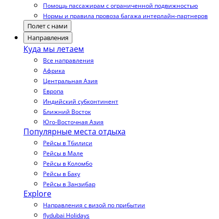
Помощь пассажирам с ограниченной подвижностью
Нормы и правила провоза багажа интерлайн-партнеров
Полет с нами
Направления
Куда мы летаем
Все направления
Африка
Центральная Азия
Европа
Индийский субконтинент
Ближний Восток
Юго-Восточная Азия
Популярные места отдыха
Рейсы в Тбилиси
Рейсы в Мале
Рейсы в Коломбо
Рейсы в Баку
Рейсы в Занзибар
Explore
Направления с визой по прибытии
flydubai Holidays