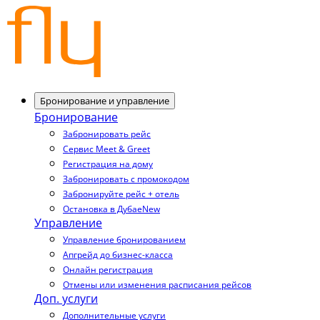
Бронирование и управление
Бронирование
Забронировать рейс
Сервис Meet & Greet
Регистрация на дому
Забронировать с промокодом
Забронируйте рейс + отель
Остановка в Дубае
New
Управление
Управление бронированием
Апгрейд до бизнес-класса
Онлайн регистрация
Отмены или изменения расписания рейсов
Доп. услуги
Дополнительные услуги