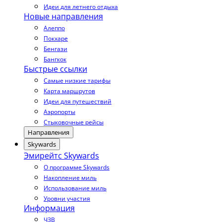
Идеи для летнего отдыха
Новые направления
Алеппо
Покхаре
Бенгази
Бангкок
Быстрые ссылки
Самые низкие тарифы
Карта маршрутов
Идеи для путешествий
Аэропорты
Стыковочные рейсы
Направления
Skywards
Эмирейтс Skywards
О программе Skywards
Накопление миль
Использование миль
Уровни участия
Информация
ЧЗВ