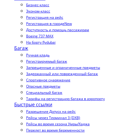
Бизнес-класс
Эконом-класс
Регистрация на рейс
Регистрация в городе
New
Доступность и помощь пассажирам
Boeing 737 MAX
На борту flydubai
Багаж
Ручная кладь
Регистрируемый багаж
Запрещенные и ограниченные предметы
Задержанный или поврежденный багаж
Спортивное снаряжение
Опасные предметы
Специальный багаж
Тарифы на регистрацию багажа в аэропорту
Быстрые ссылки
Разрешение Допуск на рейс
Рейсы через Терминал 3 (DXB)
Рейсы во время сезона Умры/Хаджа
Перелет во время беременности