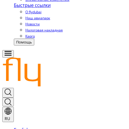
Быстрые ссылки
О flydubai
Наш авиапарк
Новости
Налоговая накладная
Карго
Помощь
RU