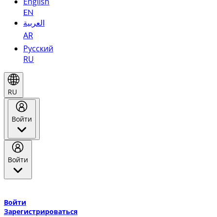
English
EN
العربية
AR
Русский
RU
RU
Войти
Войти
Добро пожаловать в Эмирейтс Skywards, программу лояльнос
авиакомпании Эмирейтс и теперь flydubai.
Войти
Зарегистрироваться