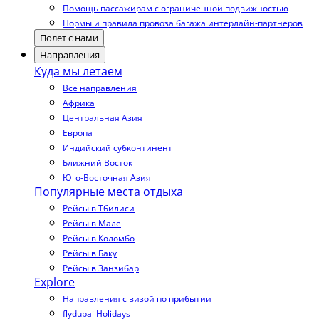
Помощь пассажирам с ограниченной подвижностью
Нормы и правила провоза багажа интерлайн-партнеров
Полет с нами
Направления
Куда мы летаем
Все направления
Африка
Центральная Азия
Европа
Индийский субконтинент
Ближний Восток
Юго-Восточная Азия
Популярные места отдыха
Рейсы в Тбилиси
Рейсы в Мале
Рейсы в Коломбо
Рейсы в Баку
Рейсы в Занзибар
Explore
Направления с визой по прибытии
flydubai Holidays