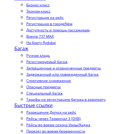
Бизнес-класс
Эконом-класс
Регистрация на рейс
Регистрация в городе
New
Доступность и помощь пассажирам
Boeing 737 MAX
На борту flydubai
Багаж
Ручная кладь
Регистрируемый багаж
Запрещенные и ограниченные предметы
Задержанный или поврежденный багаж
Спортивное снаряжение
Опасные предметы
Специальный багаж
Тарифы на регистрацию багажа в аэропорту
Быстрые ссылки
Разрешение Допуск на рейс
Рейсы через Терминал 3 (DXB)
Рейсы во время сезона Умры/Хаджа
Перелет во время беременности