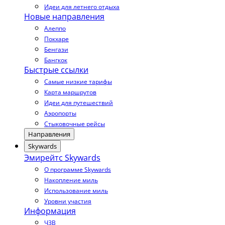
Идеи для летнего отдыха
Новые направления
Алеппо
Покхаре
Бенгази
Бангкок
Быстрые ссылки
Самые низкие тарифы
Карта маршрутов
Идеи для путешествий
Аэропорты
Стыковочные рейсы
Направления
Skywards
Эмирейтс Skywards
О программе Skywards
Накопление миль
Использование миль
Уровни участия
Информация
ЧЗВ