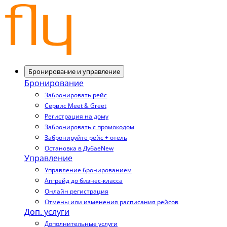
Бронирование и управление
Бронирование
Забронировать рейс
Сервис Meet & Greet
Регистрация на дому
Забронировать с промокодом
Забронируйте рейс + отель
Остановка в Дубае
New
Управление
Управление бронированием
Апгрейд до бизнес-класса
Онлайн регистрация
Отмены или изменения расписания рейсов
Доп. услуги
Дополнительные услуги