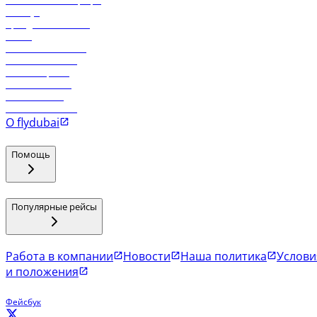
Самые низкие тарифы
Holidays
Аренда автомобиля
Отели
Работа в компании
Рейсы в Тбилиси
Рейсы в Эр-Рияд
Рейсы в Маскат
Рейсы в Мале
Рейсы в Коломбо
О flydubai
Помощь
Популярные рейсы
Работа в компании
Новости
Наша политика
Услови
и положения
Фейсбук