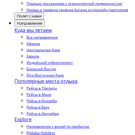
Помощь пассажирам с ограниченной подвижностью
Нормы и правила провоза багажа интерлайн-партнеров
Полет с нами
Направления
Куда мы летаем
Все направления
Африка
Центральная Азия
Европа
Индийский субконтинент
Ближний Восток
Юго-Восточная Азия
Популярные места отдыха
Рейсы в Тбилиси
Рейсы в Мале
Рейсы в Коломбо
Рейсы в Баку
Рейсы в Занзибар
Explore
Направления с визой по прибытии
flydubai Holidays