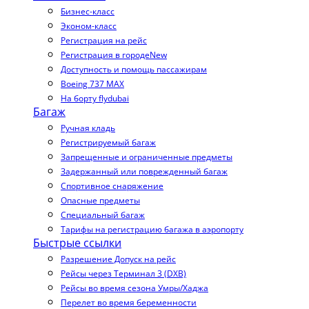
Бизнес-класс
Эконом-класс
Регистрация на рейс
Регистрация в городе
New
Доступность и помощь пассажирам
Boeing 737 MAX
На борту flydubai
Багаж
Ручная кладь
Регистрируемый багаж
Запрещенные и ограниченные предметы
Задержанный или поврежденный багаж
Спортивное снаряжение
Опасные предметы
Специальный багаж
Тарифы на регистрацию багажа в аэропорту
Быстрые ссылки
Разрешение Допуск на рейс
Рейсы через Терминал 3 (DXB)
Рейсы во время сезона Умры/Хаджа
Перелет во время беременности