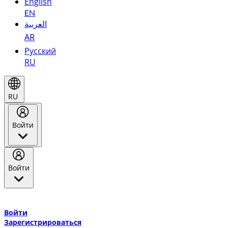
English
EN
العربية
AR
Русский
RU
RU
Войти
Войти
Добро пожаловать в Эмирейтс Skywards, программу лояльнос
авиакомпании Эмирейтс и теперь flydubai.
Войти
Зарегистрироваться