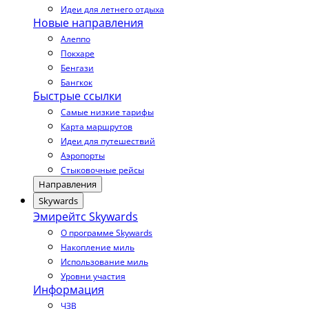
Идеи для летнего отдыха
Новые направления
Алеппо
Покхаре
Бенгази
Бангкок
Быстрые ссылки
Самые низкие тарифы
Карта маршрутов
Идеи для путешествий
Аэропорты
Стыковочные рейсы
Направления
Skywards
Эмирейтс Skywards
О программе Skywards
Накопление миль
Использование миль
Уровни участия
Информация
ЧЗВ