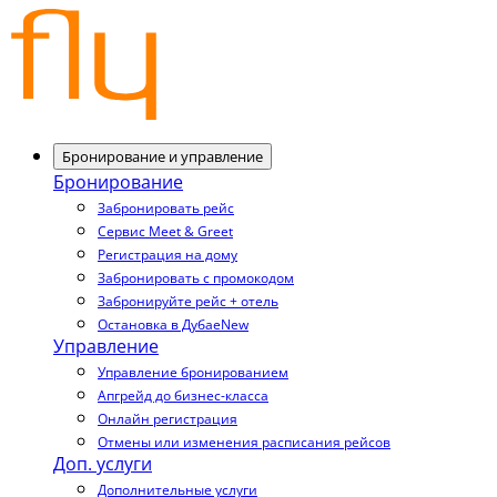
Бронирование и управление
Бронирование
Забронировать рейс
Сервис Meet & Greet
Регистрация на дому
Забронировать с промокодом
Забронируйте рейс + отель
Остановка в Дубае
New
Управление
Управление бронированием
Апгрейд до бизнес-класса
Онлайн регистрация
Отмены или изменения расписания рейсов
Доп. услуги
Дополнительные услуги