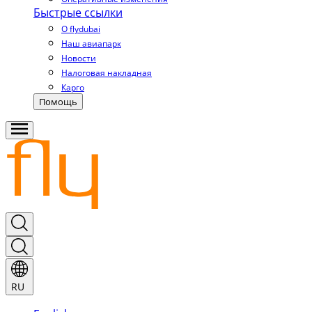
Быстрые ссылки
О flydubai
Наш авиапарк
Новости
Налоговая накладная
Карго
Помощь
RU