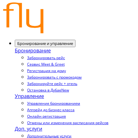
Бронирование и управление
Бронирование
Забронировать рейс
Сервис Meet & Greet
Регистрация на дому
Забронировать с промокодом
Забронируйте рейс + отель
Остановка в Дубае
New
Управление
Управление бронированием
Апгрейд до бизнес-класса
Онлайн регистрация
Отмены или изменения расписания рейсов
Доп. услуги
Дополнительные услуги