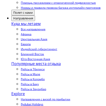
Помощь пассажирам с ограниченной подвижностью
Нормы и правила провоза багажа интерлайн-партнеров
Полет с нами
Направления
Куда мы летаем
Все направления
Африка
Центральная Азия
Европа
Индийский субконтинент
Ближний Восток
Юго-Восточная Азия
Популярные места отдыха
Рейсы в Тбилиси
Рейсы в Мале
Рейсы в Коломбо
Рейсы в Баку
Рейсы в Занзибар
Explore
Направления с визой по прибытии
flydubai Holidays