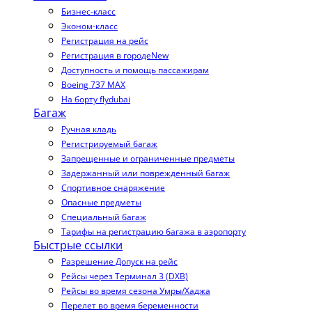
Бизнес-класс
Эконом-класс
Регистрация на рейс
Регистрация в городе
New
Доступность и помощь пассажирам
Boeing 737 MAX
На борту flydubai
Багаж
Ручная кладь
Регистрируемый багаж
Запрещенные и ограниченные предметы
Задержанный или поврежденный багаж
Спортивное снаряжение
Опасные предметы
Специальный багаж
Тарифы на регистрацию багажа в аэропорту
Быстрые ссылки
Разрешение Допуск на рейс
Рейсы через Терминал 3 (DXB)
Рейсы во время сезона Умры/Хаджа
Перелет во время беременности