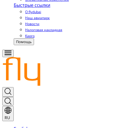
Быстрые ссылки
О flydubai
Наш авиапарк
Новости
Налоговая накладная
Карго
Помощь
RU