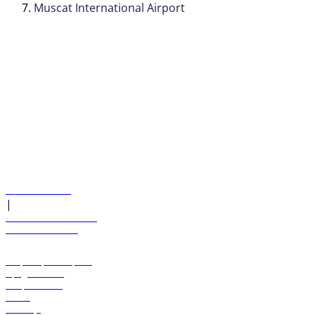
Muscat International Airport
© flydubai 2026. Все права защищены.
Наша политика
|
Условия и положения
+971 600 54 44 45
Забронировать рейс
Предложения
Направления
Багаж
Помощь