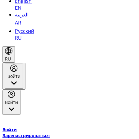
English
EN
العربية
AR
Русский
RU
RU
Войти
Войти
Добро пожаловать в Эмирейтс Skywards, программу лояльнос
авиакомпании Эмирейтс и теперь flydubai.
Войти
Зарегистрироваться