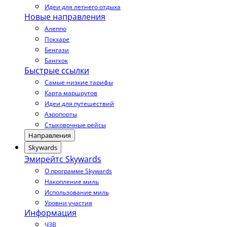
Идеи для летнего отдыха
Новые направления
Алеппо
Покхаре
Бенгази
Бангкок
Быстрые ссылки
Самые низкие тарифы
Карта маршрутов
Идеи для путешествий
Аэропорты
Стыковочные рейсы
Направления
Skywards
Эмирейтс Skywards
О программе Skywards
Накопление миль
Использование миль
Уровни участия
Информация
ЧЗВ