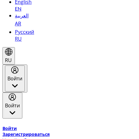
English
EN
العربية
AR
Русский
RU
RU
Войти
Войти
Добро пожаловать в Эмирейтс Skywards, программу лоя
Войти
Зарегистрироваться