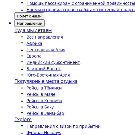
Помощь пассажирам с ограниченной подвижност
Нормы и правила провоза багажа интерлайн-парт
Полет с нами
Направления
Куда мы летаем
Все направления
Африка
Центральная Азия
Европа
Индийский субконтинент
Ближний Восток
Юго-Восточная Азия
Популярные места отдыха
Рейсы в Тбилиси
Рейсы в Мале
Рейсы в Коломбо
Рейсы в Баку
Рейсы в Занзибар
Explore
Направления с визой по прибытии
flydubai Holidays