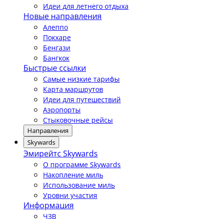
Идеи для летнего отдыха
Новые направления
Алеппо
Покхаре
Бенгази
Бангкок
Быстрые ссылки
Самые низкие тарифы
Карта маршрутов
Идеи для путешествий
Аэропорты
Стыковочные рейсы
Направления
Skywards
Эмирейтс Skywards
О программе Skywards
Накопление миль
Использование миль
Уровни участия
Информация
ЧЗВ