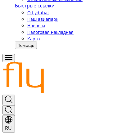
Быстрые ссылки
О flydubai
Наш авиапарк
Новости
Налоговая накладная
Карго
Помощь
RU