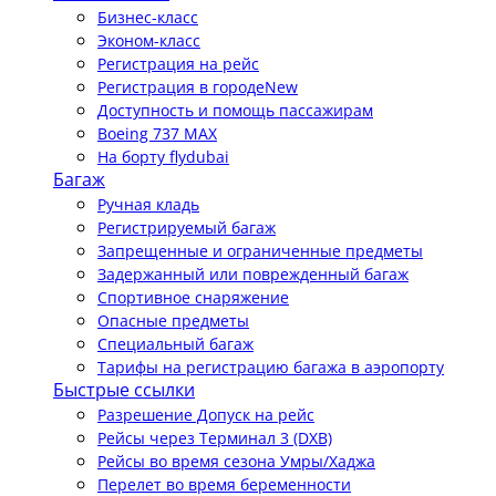
Бизнес-класс
Эконом-класс
Регистрация на рейс
Регистрация в городе
New
Доступность и помощь пассажирам
Boeing 737 MAX
На борту flydubai
Багаж
Ручная кладь
Регистрируемый багаж
Запрещенные и ограниченные предметы
Задержанный или поврежденный багаж
Спортивное снаряжение
Опасные предметы
Специальный багаж
Тарифы на регистрацию багажа в аэропорту
Быстрые ссылки
Разрешение Допуск на рейс
Рейсы через Терминал 3 (DXB)
Рейсы во время сезона Умры/Хаджа
Перелет во время беременности