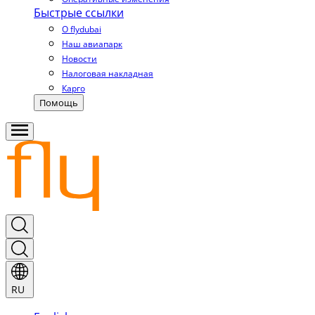
Быстрые ссылки
О flydubai
Наш авиапарк
Новости
Налоговая накладная
Карго
Помощь
RU