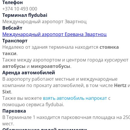
Телефон
+374 10 493 000
Терминал flydubai
Международный аэропорт Звартноц
Вебсайт
Международный аэропорт Еревана Звартноц
Транспорт
Недалеко от здания терминала находится
стоянка
такси
.
Также между аэропортом и центром города курсируют
автобусы
и
микроавто
бусы
.
Аренда автомобилей
В аэропорту работают местные и международные
компании по прокату автомобилей, в том числе
He
rtz
Sixt
.
Также вы можете
взять автомобиль напрокат
с
помощью сервиса flydubai.
Парковка
В Терминале 1 находится парковочная площадка на 25
мест.