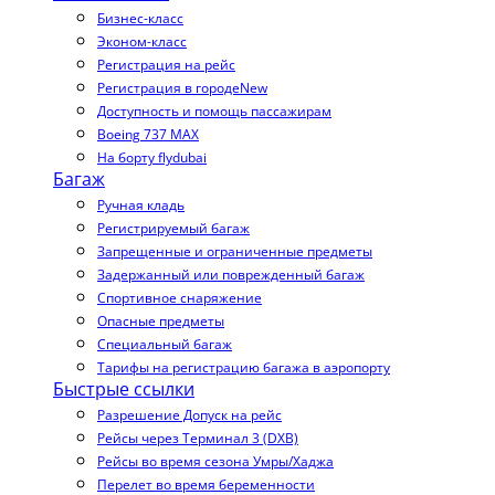
Бизнес-класс
Эконом-класс
Регистрация на рейс
Регистрация в городе
New
Доступность и помощь пассажирам
Boeing 737 MAX
На борту flydubai
Багаж
Ручная кладь
Регистрируемый багаж
Запрещенные и ограниченные предметы
Задержанный или поврежденный багаж
Спортивное снаряжение
Опасные предметы
Специальный багаж
Тарифы на регистрацию багажа в аэропорту
Быстрые ссылки
Разрешение Допуск на рейс
Рейсы через Терминал 3 (DXB)
Рейсы во время сезона Умры/Хаджа
Перелет во время беременности