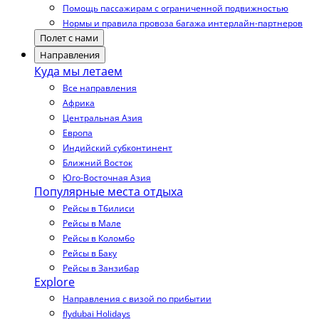
Помощь пассажирам с ограниченной подвижностью
Нормы и правила провоза багажа интерлайн-партнеров
Полет с нами
Направления
Куда мы летаем
Все направления
Африка
Центральная Азия
Европа
Индийский субконтинент
Ближний Восток
Юго-Восточная Азия
Популярные места отдыха
Рейсы в Тбилиси
Рейсы в Мале
Рейсы в Коломбо
Рейсы в Баку
Рейсы в Занзибар
Explore
Направления с визой по прибытии
flydubai Holidays