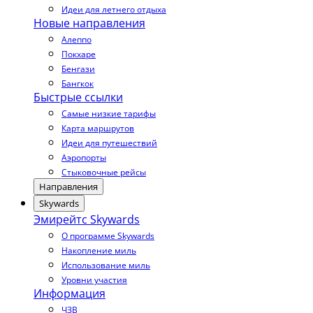
Идеи для летнего отдыха
Новые направления
Алеппо
Покхаре
Бенгази
Бангкок
Быстрые ссылки
Самые низкие тарифы
Карта маршрутов
Идеи для путешествий
Аэропорты
Стыковочные рейсы
Направления
Skywards
Эмирейтс Skywards
О программе Skywards
Накопление миль
Использование миль
Уровни участия
Информация
ЧЗВ