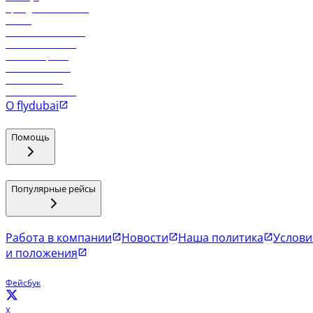
Аренда автомобиля
Отели
Работа в компании
Рейсы в Тбилиси
Рейсы в Эр-Рияд
Рейсы в Маскат
Рейсы в Мале
Рейсы в Коломбо
О flydubai
Помощь
Популярные рейсы
Работа в компании
Новости
Наша политика
Услови
и положения
Фейсбук
X