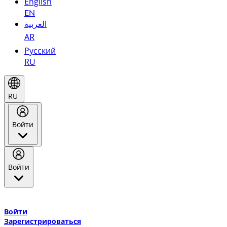
English
EN
العربية
AR
Русский
RU
RU
Войти
Войти
Добро пожаловать в Эмирейтс Skywards, программу лояльнос
авиакомпании Эмирейтс и теперь flydubai.
Войти
Зарегистрироваться