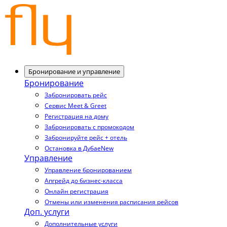
Бронирование и управление
Бронирование
Забронировать рейс
Сервис Meet & Greet
Регистрация на дому
Забронировать с промокодом
Забронируйте рейс + отель
Остановка в Дубае
New
Управление
Управление бронированием
Апгрейд до бизнес-класса
Онлайн регистрация
Отмены или изменения расписания рейсов
Доп. услуги
Дополнительные услуги