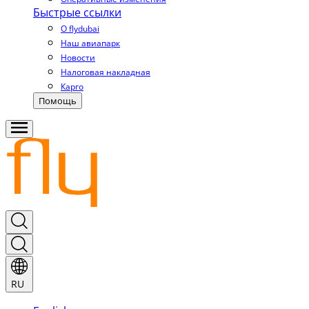
Быстрые ссылки
О flydubai
Наш авиапарк
Новости
Налоговая накладная
Карго
Помощь
RU