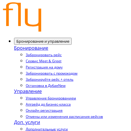
Бронирование и управление
Бронирование
Забронировать рейс
Сервис Meet & Greet
Регистрация на дому
Забронировать с промокодом
Забронируйте рейс + отель
Остановка в Дубае
New
Управление
Управление бронированием
Апгрейд до бизнес-класса
Онлайн регистрация
Отмены или изменения расписания рейсов
Доп. услуги
Дополнительные услуги