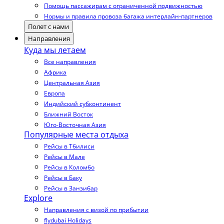
Помощь пассажирам с ограниченной подвижностью
Нормы и правила провоза багажа интерлайн-партнеров
Полет с нами
Направления
Куда мы летаем
Все направления
Африка
Центральная Азия
Европа
Индийский субконтинент
Ближний Восток
Юго-Восточная Азия
Популярные места отдыха
Рейсы в Тбилиси
Рейсы в Мале
Рейсы в Коломбо
Рейсы в Баку
Рейсы в Занзибар
Explore
Направления с визой по прибытии
flydubai Holidays