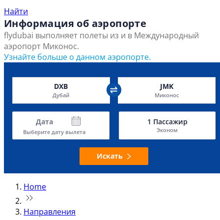
Найти
Информация об аэропорте
flydubai выполняет полеты из и в Международный
аэропорт Миконос.
Узнайте больше о данном аэропорте.
DXB
JMK
Дубай
Миконос
Дата
1
Пассажир
Эконом
Выберите дату вылета
Искать
Home
Направления