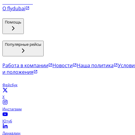
Рейсы в Коломбо
О flydubai
Помощь
Популярные рейсы
Работа в компании
Новости
Наша политика
Услови
и положения
Фейсбук
X
Инстаграм
Ютуб
Линкедин