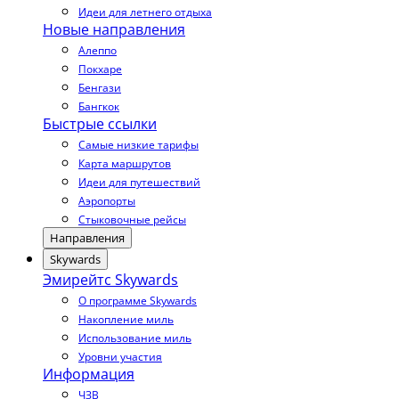
Идеи для летнего отдыха
Новые направления
Алеппо
Покхаре
Бенгази
Бангкок
Быстрые ссылки
Самые низкие тарифы
Карта маршрутов
Идеи для путешествий
Аэропорты
Стыковочные рейсы
Направления
Skywards
Эмирейтс Skywards
О программе Skywards
Накопление миль
Использование миль
Уровни участия
Информация
ЧЗВ