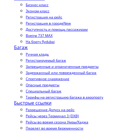
Бизнес-класс
Эконом-класс
Регистрация на рейс
Регистрация в городе
New
Доступность и помощь пассажирам
Boeing 737 MAX
На борту flydubai
Багаж
Ручная кладь
Регистрируемый багаж
Запрещенные и ограниченные предметы
Задержанный или поврежденный багаж
Спортивное снаряжение
Опасные предметы
Специальный багаж
Тарифы на регистрацию багажа в аэропорту
Быстрые ссылки
Разрешение Допуск на рейс
Рейсы через Терминал 3 (DXB)
Рейсы во время сезона Умры/Хаджа
Перелет во время беременности