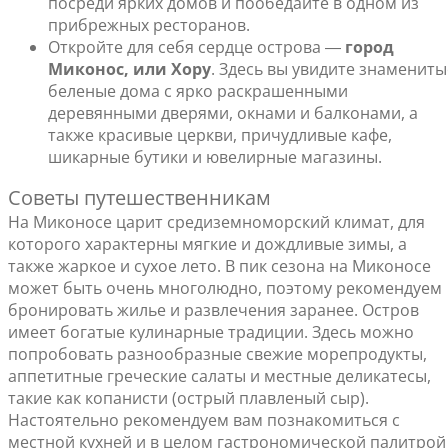
посреди ярких домов и пообедайте в одном из
прибрежных ресторанов.
Откройте для себя сердце острова ―
город
Миконос, или Хору
. Здесь вы увидите знамениты
беленые дома с ярко раскрашенными
деревянными дверями, окнами и балконами, а
также красивые церкви, причудливые кафе,
шикарные бутики и ювелирные магазины.
Советы путешественникам
На Миконосе царит средиземноморский климат, для
которого характерны мягкие и дождливые зимы, а
также жаркое и сухое лето. В пик сезона на Миконосе
может быть очень многолюдно, поэтому рекомендуем
бронировать жилье и развлечения заранее. Остров
имеет богатые кулинарные традиции. Здесь можно
попробовать разнообразные свежие морепродукты,
аппетитные греческие салаты и местные деликатесы,
такие как копанисти (острый плавленый сыр).
Настоятельно рекомендуем вам познакомиться с
местной кухней и в целом гастрономической палитрой