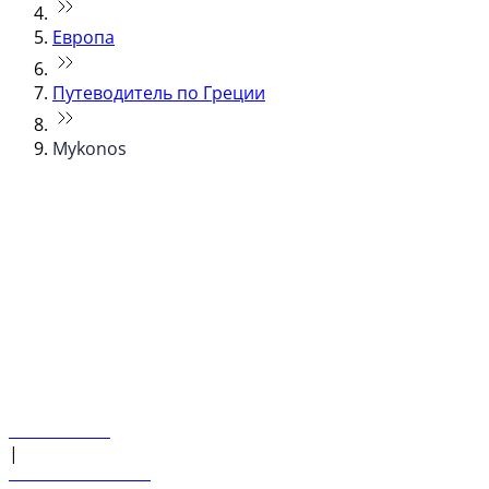
Европа
Путеводитель по Греции
Mykonos
© flydubai 2026. Все права защищены.
Наша политика
|
Условия и положения