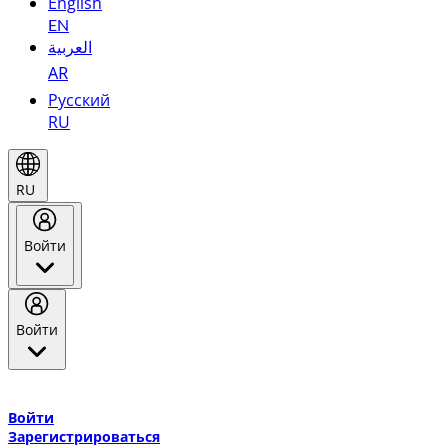
English
EN
العربية
AR
Русский
RU
RU
Войти
Войти
Добро пожаловать в Эмирейтс Skywards, программу лояльнос
авиакомпании Эмирейтс и теперь flydubai.
Войти
Зарегистрироваться