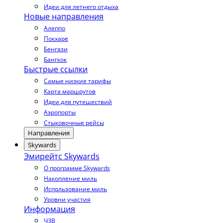
Идеи для летнего отдыха
Новые направления
Алеппо
Покхаре
Бенгази
Бангкок
Быстрые ссылки
Самые низкие тарифы
Карта маршрутов
Идеи для путешествий
Аэропорты
Стыковочные рейсы
Направления
Skywards
Эмирейтс Skywards
О программе Skywards
Накопление миль
Использование миль
Уровни участия
Информация
ЧЗВ