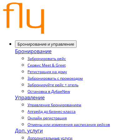
Бронирование и управление
Бронирование
Забронировать рейс
Сервис Meet & Greet
Регистрация на дому
Забронировать с промокодом
Забронируйте рейс + отель
Остановка в Дубае
New
Управление
Управление бронированием
Апгрейд до бизнес-класса
Онлайн регистрация
Отмены или изменения расписания рейсов
Доп. услуги
Дополнительные услуги