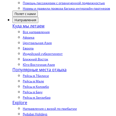
Помощь пассажирам с ограниченной подвижностью
Нормы и правила провоза багажа интерлайн-партнеров
Полет с нами
Направления
Куда мы летаем
Все направления
Африка
Центральная Азия
Европа
Индийский субконтинент
Ближний Восток
Юго-Восточная Азия
Популярные места отдыха
Рейсы в Тбилиси
Рейсы в Мале
Рейсы в Коломбо
Рейсы в Баку
Рейсы в Занзибар
Explore
Направления с визой по прибытии
flydubai Holidays