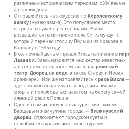
различным историческим периодам, с XIV века и
до наших дней.
Отправляйтесь на экскурсию по
Королевскому
замку
(музею замка). Это популярное место
встречи окружено ресторанами. Рядом
возвышается памятник королю Сигизмунду III,
который перенес столицу Польши из Кракова в
Варшаву в 1596 году.
В солнечный день отправляйтесь на пикник в
пар
Лазенки
. Здесь находится множество известных
достопримечательностей, включая
римский
театр
,
Дворец на воде
, а также Старая и Новая
оранжереи. Или же направляйтесь к
реке Висле
здесь можно позаниматься водными видами
спорта и полюбоваться закатом на берегу самой
длинной реки в Польше.
Одно из самых популярных туристических мест
Варшавы и жемчужина города ―
Вилянувский
дворец
. Отдохните от городской суеты и
полюбуйтесь красивыми скульптурами,