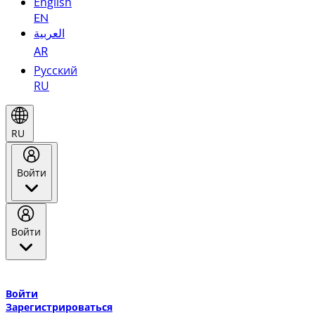
English
EN
العربية
AR
Русский
RU
RU
Войти
Войти
Добро пожаловать в Эмирейтс Skywards, программу лояльнос
авиакомпании Эмирейтс и теперь flydubai.
Войти
Зарегистрироваться