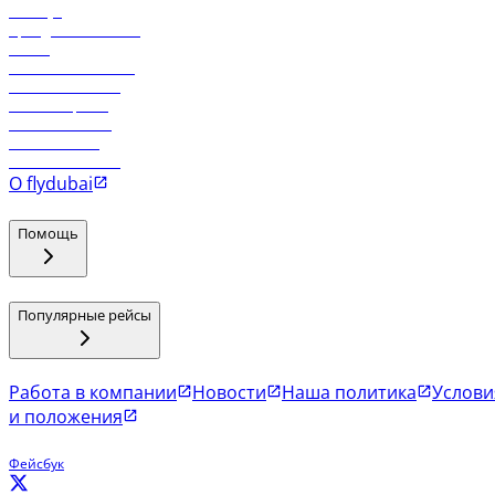
Holidays
Аренда автомобиля
Отели
Работа в компании
Рейсы в Тбилиси
Рейсы в Эр-Рияд
Рейсы в Маскат
Рейсы в Мале
Рейсы в Коломбо
О flydubai
Помощь
Популярные рейсы
Работа в компании
Новости
Наша политика
Услови
и положения
Фейсбук