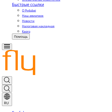
Быстрые ссылки
О flydubai
Наш авиапарк
Новости
Налоговая накладная
Карго
Помощь
RU