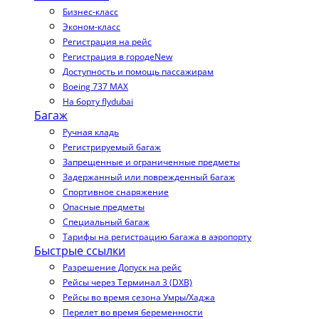
Бизнес-класс
Эконом-класс
Регистрация на рейс
Регистрация в городе
New
Доступность и помощь пассажирам
Boeing 737 MAX
На борту flydubai
Багаж
Ручная кладь
Регистрируемый багаж
Запрещенные и ограниченные предметы
Задержанный или поврежденный багаж
Спортивное снаряжение
Опасные предметы
Специальный багаж
Тарифы на регистрацию багажа в аэропорту
Быстрые ссылки
Разрешение Допуск на рейс
Рейсы через Терминал 3 (DXB)
Рейсы во время сезона Умры/Хаджа
Перелет во время беременности