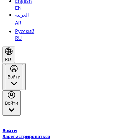
English
EN
العربية
AR
Русский
RU
RU
Войти
Войти
Добро пожаловать в Эмирейтс Skywards, программу лояльнос
авиакомпании Эмирейтс и теперь flydubai.
Войти
Зарегистрироваться