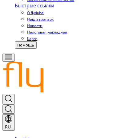
Быстрые ссылки
О flydubai
Наш авиапарк
Новости
Налоговая накладная
Карго
Помощь
RU