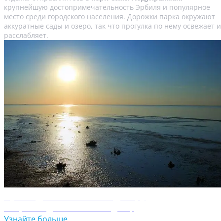
крупнейшую достопримечательность Эрбиля и популярное
место среди городского населения. Дорожки парка окружают
аккуратные сады и озеро, так что прогулка по нему освежает и
расслабляет.
Путеводитель по Ан-Наджафу
Откройте для себя Ан-Наджаф
Узнайте больше