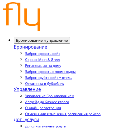
Бронирование и управление
Бронирование
Забронировать рейс
Сервис Meet & Greet
Регистрация на дому
Забронировать с промокодом
Забронируйте рейс + отель
Остановка в Дубае
New
Управление
Управление бронированием
Апгрейд до бизнес-класса
Онлайн регистрация
Отмены или изменения расписания рейсов
Доп. услуги
Дополнительные услуги