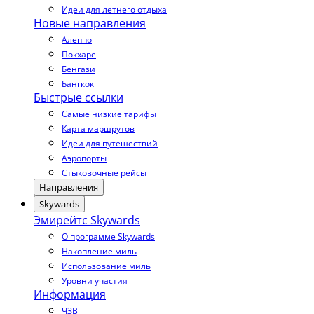
Идеи для летнего отдыха
Новые направления
Алеппо
Покхаре
Бенгази
Бангкок
Быстрые ссылки
Самые низкие тарифы
Карта маршрутов
Идеи для путешествий
Аэропорты
Стыковочные рейсы
Направления
Skywards
Эмирейтс Skywards
О программе Skywards
Накопление миль
Использование миль
Уровни участия
Информация
ЧЗВ