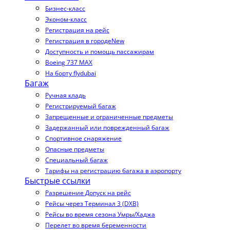
Бизнес-класс
Эконом-класс
Регистрация на рейс
Регистрация в городе
New
Доступность и помощь пассажирам
Boeing 737 MAX
На борту flydubai
Багаж
Ручная кладь
Регистрируемый багаж
Запрещенные и ограниченные предметы
Задержанный или поврежденный багаж
Спортивное снаряжение
Опасные предметы
Специальный багаж
Тарифы на регистрацию багажа в аэропорту
Быстрые ссылки
Разрешение Допуск на рейс
Рейсы через Терминал 3 (DXB)
Рейсы во время сезона Умры/Хаджа
Перелет во время беременности