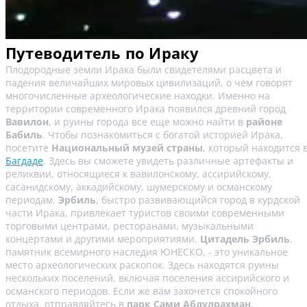
Путеводитель по Ираку
Плодородные земли Ирака были свидетелями расцвета и
падения величайших мировых цивилизаций, о чем говорят
многочисленные археологические находки. Именно на
территории современного Ирака появился древний город
Вавилон
, и руины города все еще можно найти в
районе
Бабиль
. Чтобы познакомиться с богатой историей Ирака,
посетите
Национальный музей страны
, который находится 
Багдаде
. Здесь вы сможете увидеть различные артефакты и
реликвии, относящиеся к вавилонскому, ассирийскому,
сасанидскому, аккадийскому, шумерскому и османскому
периодам.
Эрбиль
, быстро развивающийся город в курдской
части Ирака, привлекает туристов своими современными
торговыми центрами, ресторанами, музыкальными
концертами и другими мероприятиями.
Цитадель Эрбиль
,
памятник всемирного наследия ЮНЕСКО, - это уникальное
место археологических раскопок. Здесь находятся руины
нескольких поселений, включая поселения ассирийского и
османского периодов. Если же вам захочется спокойного
отдыха, отправляйтесь в
парк Сами Абдулрахман
,