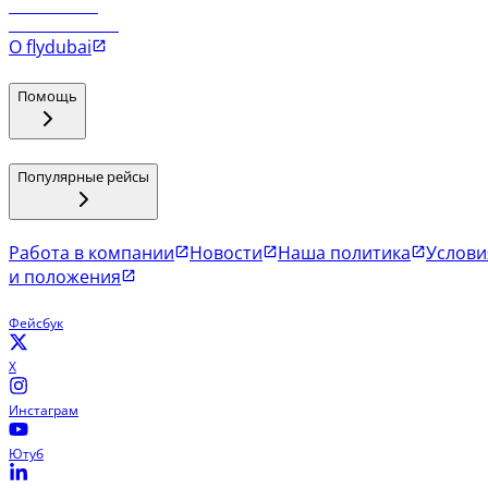
Рейсы в Мале
Рейсы в Коломбо
О flydubai
Помощь
Популярные рейсы
Работа в компании
Новости
Наша политика
Услови
и положения
Фейсбук
X
Инстаграм
Ютуб