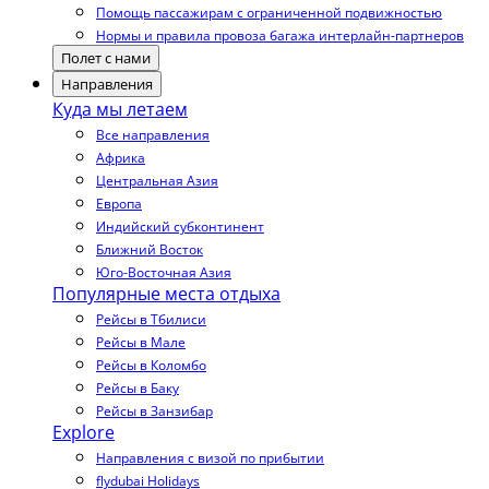
Помощь пассажирам с ограниченной подвижностью
Нормы и правила провоза багажа интерлайн-партнеров
Полет с нами
Направления
Куда мы летаем
Все направления
Африка
Центральная Азия
Европа
Индийский субконтинент
Ближний Восток
Юго-Восточная Азия
Популярные места отдыха
Рейсы в Тбилиси
Рейсы в Мале
Рейсы в Коломбо
Рейсы в Баку
Рейсы в Занзибар
Explore
Направления с визой по прибытии
flydubai Holidays